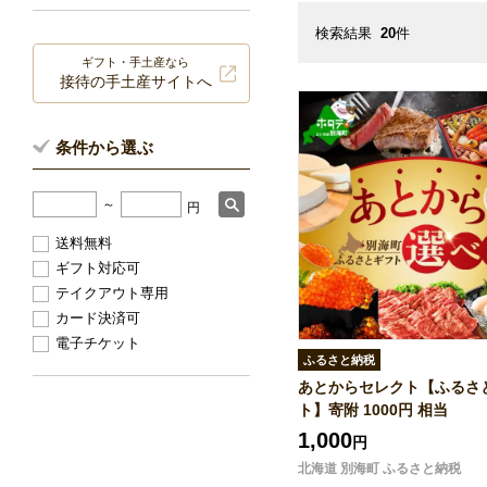
検索結果
20
件
ギフト・手土産なら
接待の手土産サイトへ
条件から選ぶ
～
円
送料無料
ギフト対応可
テイクアウト専用
カード決済可
電子チケット
ふるさと納税
あとからセレクト【ふるさ
ト】寄附 1000円 相当
1,000
円
北海道 別海町 ふるさと納税