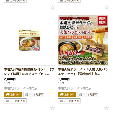
本場九州3種の熟成麺食べ比べ 【ブ
本場久留米ラーメン ８人前 人気バラ
レンド味噌】のみそスープセッ...
エティセット【送料無料】九...
2,000
1,980
円
円
18pt
18pt
本場九州ラーメン専門店
本場九州ラーメン専門店