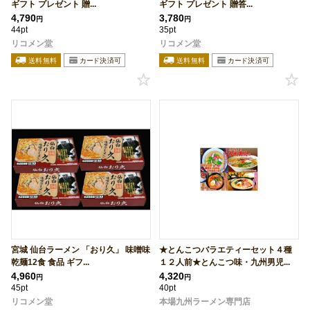
ギフト プレゼント 贈...
ギフト プレゼント 贈答...
4,790
3,780
円
円
44pt
35pt
リコメン堂
リコメン堂
宮城 仙台ラーメン 「おり久」 味噌味
★とんこつバラエティーセット４種
乾麺12食 食品 ギフ...
１２人前★とんこつ味・九州男児...
4,960
4,320
円
円
45pt
40pt
リコメン堂
本場九州ラーメン専門店