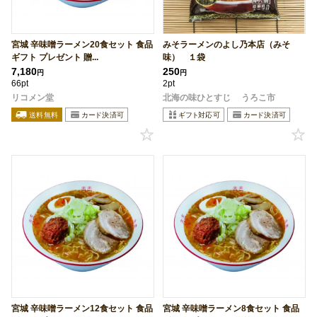
宮城 辛味噌ラーメン20食セット 食品
みそラーメンのよし乃本店（みそ
ギフト プレゼント 贈...
味） １袋
7,180
250
円
円
66pt
2pt
リコメン堂
北海の味ひとすじ うろこ市
宮城 辛味噌ラーメン12食セット 食品
宮城 辛味噌ラーメン8食セット 食品