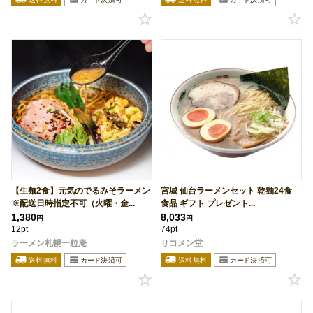
【生麺2食】元気のでるみそラーメン
宮城 仙台ラーメンセット 乾麺24食
※配送日時指定不可（火曜・金...
食品 ギフト プレゼント...
1,380
8,033
円
円
12pt
74pt
ラーメン札幌一粒庵
リコメン堂