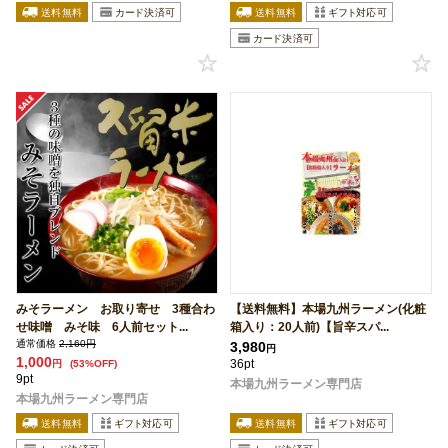
みそラーメン お取り寄せ 3種合わ
【送料無料】本場九州ラーメン(化粧
せ味噌 みそ味 6人前セット...
箱入り：20人前)【旨辛スパ...
通常価格
2,160円
3,980
円
1,000
36pt
円
(53%OFF)
9pt
本場九州ラーメン専門店
本場九州ラーメン専門店