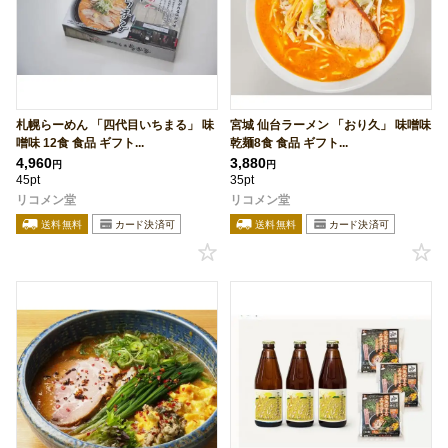
札幌らーめん 「四代目いちまる」 味
宮城 仙台ラーメン 「おり久」 味噌味
噌味 12食 食品 ギフト...
乾麺8食 食品 ギフト...
4,960
3,880
円
円
45pt
35pt
リコメン堂
リコメン堂