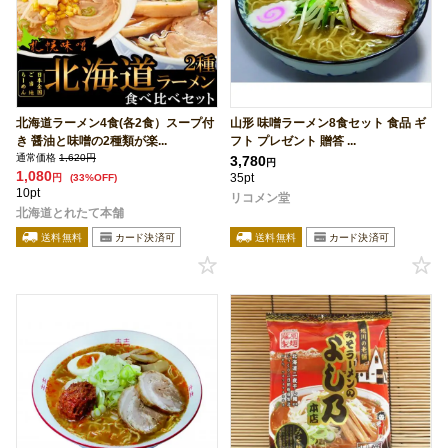
北海道ラーメン4食(各2食）スープ付
山形 味噌ラーメン8食セット 食品 ギ
き 醤油と味噌の2種類が楽...
フト プレゼント 贈答 ...
通常価格
1,620円
3,780
円
1,080
35pt
円
(33%OFF)
10pt
リコメン堂
北海道とれたて本舗