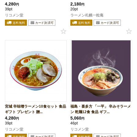
4,280
2,180
円
円
39pt
20pt
リコメン堂
ラーメン札幌一粒庵
宮城 辛味噌ラーメン10食セット 食品
福島・喜多方 「一平」 辛みそラーメ
ギフト プレゼント 贈...
ン 乾麺12食 食品 ギフ...
4,280
5,060
円
円
39pt
46pt
リコメン堂
リコメン堂