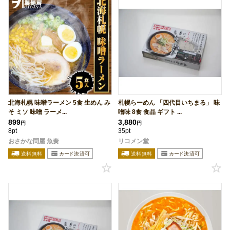
北海札幌 味噌ラーメン 5食 生めん み
札幌らーめん 「四代目いちまる」 味
そ ミソ 味噌 ラーメ...
噌味 8食 食品 ギフト ...
899
3,880
円
円
8pt
35pt
おさかな問屋 魚奏
リコメン堂