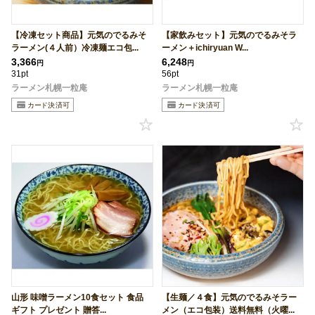
【冷凍セット商品】元気のでるみそ
【家飲みセット】元気のでるみそラ
ラーメン(４人前）冷凍麺エコ包...
ーメン＋ichiryuan W...
3,366
6,248
円
円
31pt
56pt
ラーメン札幌一粒庵
ラーメン札幌一粒庵
山形 味噌ラーメン10食セット 食品
【生麺／４食】元気のでるみそラー
ギフト プレゼント 贈答...
メン（エコ包装）送料無料（火曜...