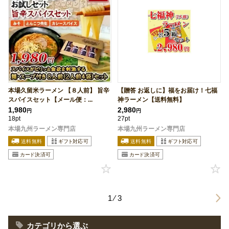
本場久留米ラーメン 【８人前】 旨辛
【贈答 お返しに】福をお届け！七福
スパイスセット【メール便：...
神ラーメン【送料無料】
1,980
2,980
円
円
18pt
27pt
本場九州ラーメン専門店
本場九州ラーメン専門店
1 ⁄ 3
カテゴリから選ぶ