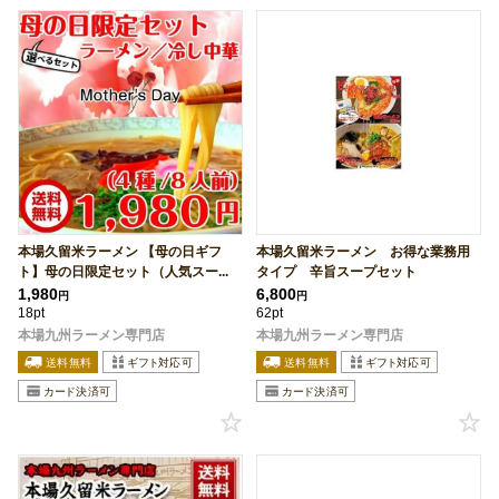
本場久留米ラーメン 【母の日ギフ
本場久留米ラーメン お得な業務用
ト】母の日限定セット（人気スー...
タイプ 辛旨スープセット
1,980
6,800
円
円
18pt
62pt
本場九州ラーメン専門店
本場九州ラーメン専門店