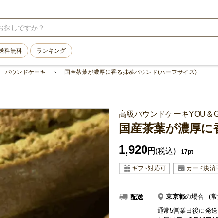
送料無料
ランキング
パウンドケーキ
国産茶葉が濃厚に香る抹茶パウンド(ハーフサイズ)
高級パウンドケーキYOU＆
国産茶葉が濃厚に
1,920
円
(税込)
17pt
東京都
の場合
(常
配送
通常5営業日後に発送