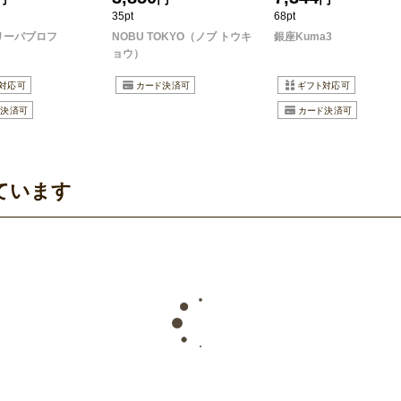
35pt
68pt
リーパブロフ
NOBU TOKYO（ノブ トウキ
銀座Kuma3
ョウ）
ています