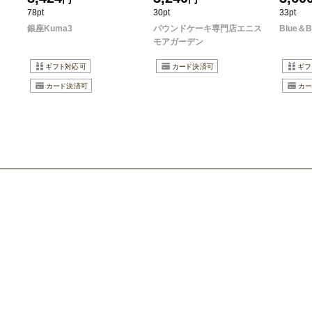
78pt
30pt
33pt
銀座Kuma3
パウンドケーキ専門店エニス
Blue＆Bl
モアガーデン