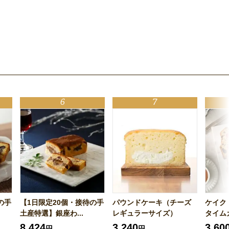
の手
【1日限定20個・接待の手
パウンドケーキ（チーズ
ケイク
土産特選】銀座わ...
レギュラーサイズ）
タイムカ
8,424
3,240
3,60
円
円