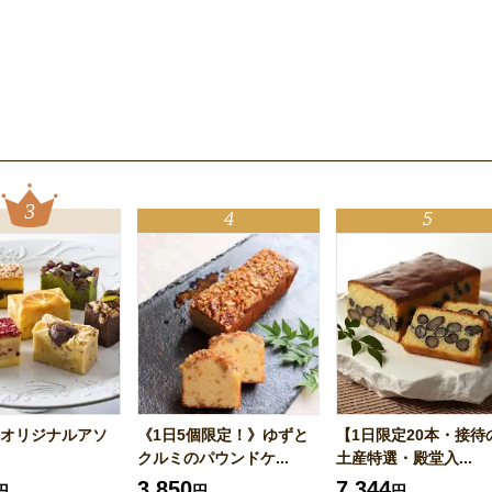
オリジナルアソ
《1日5個限定！》ゆずと
【1日限定20本・接待
クルミのパウンドケ...
土産特選・殿堂入...
3,850
7,344
円
円
円