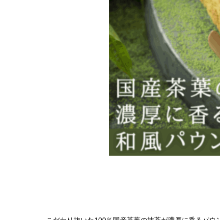
こだわり抜いた100％国産茶葉の抹茶が濃厚に香るパウ