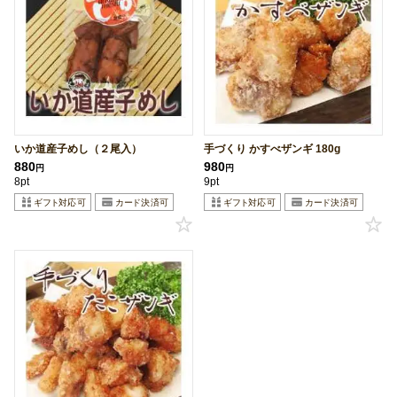
いか道産子めし（２尾入）
手づくり かすべザンギ 180g
880
980
円
円
8pt
9pt