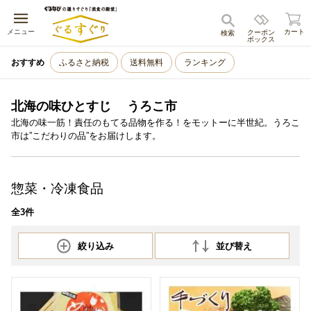
キャンセル
メニュー
カート
クーポン
検索
ボックス
おすすめ
ふるさと納税
送料無料
ランキング
北海の味ひとすじ うろこ市
北海の味一筋！責任のもてる品物を作る！をモットーに半世紀。うろこ
市は”こだわりの品”をお届けします。
惣菜・冷凍食品
全3件
絞り込み
並び替え