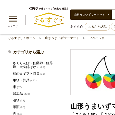
山形うまいずマーケット
カテゴリ
おすすめ
ふるさと納税
ぐるすぐり：ホーム
山形うまいずマーケット
35ページ目
カテゴリから選ぶ
さくらんぼ（佐藤錦・紅秀
峰・大将錦ほか）
(69)
母の日ギフト特集
(11)
果物・野菜
(472)
米
(57)
加工品
(208)
漬物
(53)
山形うまいず
麺類
(68)
肉
「さくらんぼ」「ぶど
(44)