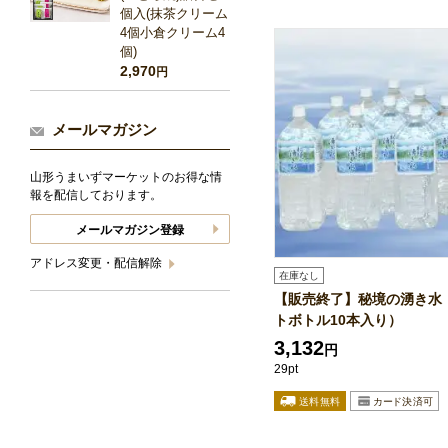
個入(抹茶クリーム
4個小倉クリーム4
個)
2,970
円
メールマガジン
山形うまいずマーケットのお得な情
報を配信しております。
メールマガジン登録
アドレス変更・配信解除
在庫なし
【販売終了】秘境の湧き水（
トボトル10本入り）
3,132
円
29pt