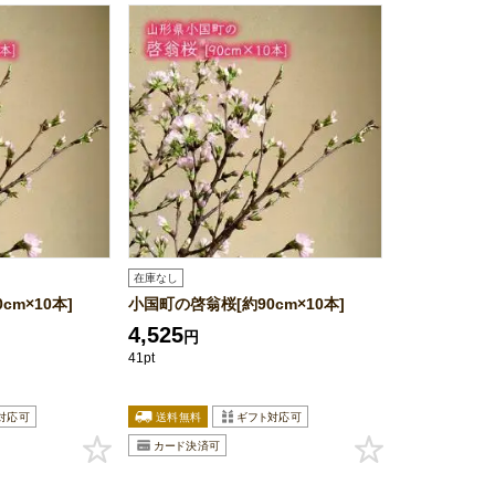
在庫なし
cm×10本]
小国町の啓翁桜[約90cm×10本]
4,525
円
41pt