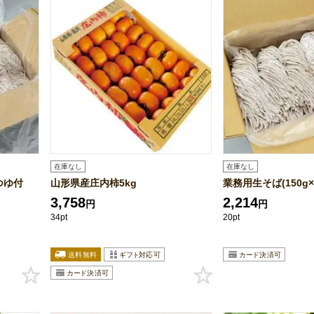
在庫なし
在庫なし
)つゆ付
山形県産庄内柿5kg
業務用生そば(150g
3,758
2,214
円
円
34pt
20pt