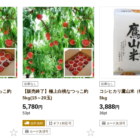
在庫なし
在庫なし
っこ約
【販売終了】極上白桃なつっこ約
コシヒカリ鷹山米（
5kg(15～20玉)
5kg
5,780
3,888
円
円
53pt
36pt