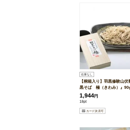
在庫なし
【桐箱入り】羽黒修験山伏
黒そば 極（きわみ）』90gx
1,944
円
18pt