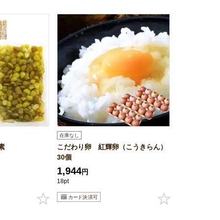
在庫なし
素
こだわり卵 紅輝卵（こうきらん）
30個
1,944
円
18pt