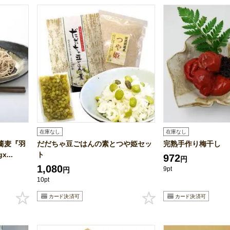
在庫なし
在庫なし
蕎麦『羽
だだちゃ豆ごはんの素とつや姫セッ
完熟手作り梅干し
...
ト
972
円
1,080
9pt
円
10pt