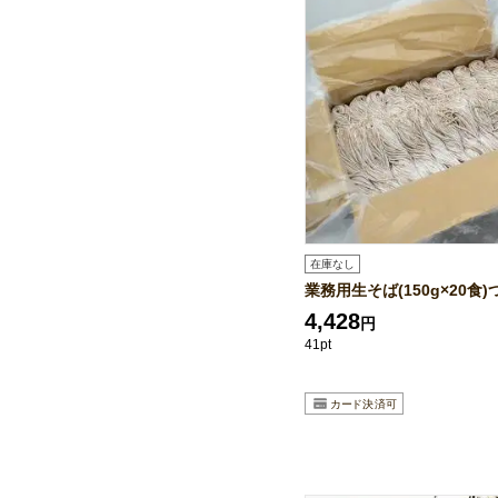
在庫なし
業務用生そば(150g×20食
4,428
円
41pt