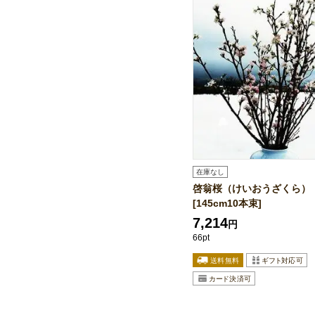
在庫なし
啓翁桜（けいおうざくら）
[145cm10本束]
7,214
円
66pt