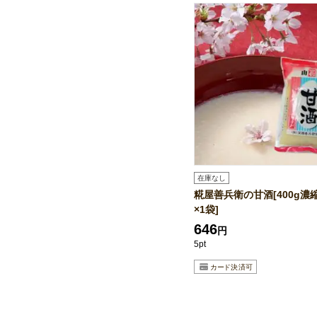
在庫なし
糀屋善兵衛の甘酒[400g濃
×1袋]
646
円
5pt