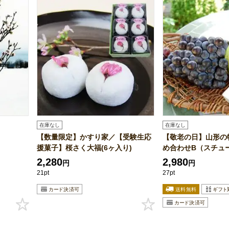
在庫なし
在庫なし
【数量限定】かすり家／【受験生応
【敬老の日】山形の
援菓子】桜さく大福(6ヶ入り)
め合わせB（スチュー
2,280
2,980
円
円
21pt
27pt