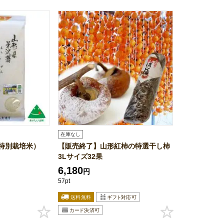
在庫なし
特別栽培米）
【販売終了】山形紅柿の特選干し柿
3Lサイズ32果
6,180
円
57pt