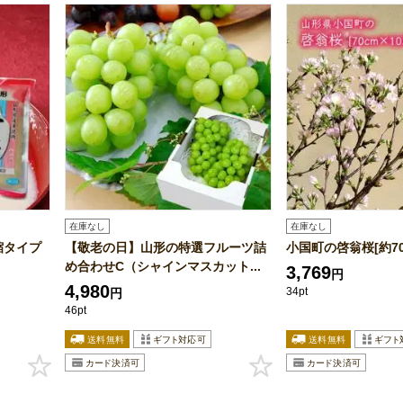
在庫なし
在庫なし
縮タイプ
【敬老の日】山形の特選フルーツ詰
小国町の啓翁桜[約70
め合わせC（シャインマスカット...
3,769
円
4,980
34pt
円
46pt