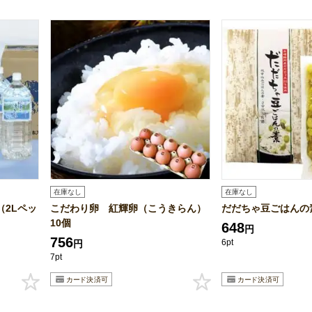
在庫なし
在庫なし
2Lペッ
こだわり卵 紅輝卵（こうきらん）
だだちゃ豆ごはんの
10個
648
円
756
6pt
円
7pt