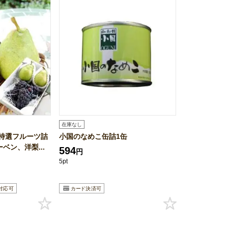
在庫なし
特選フルーツ詰
小国のなめこ缶詰1缶
ベン、洋梨...
594
円
5pt