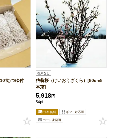
在庫なし
×10食)つゆ付
啓翁桜（けいおうざくら）[80cm8
本束]
5,918
円
54pt