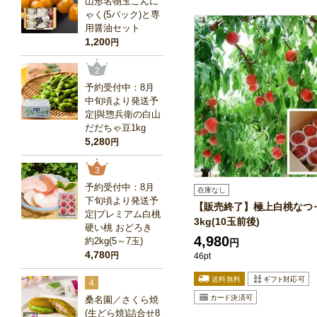
山形名物玉こんに
ゃく(5パック)と専
用醤油セット
1,200
円
2
予約受付中：8月
中旬頃より発送予
定|與惣兵衛の白山
だだちゃ豆1kg
5,280
円
3
予約受付中：8月
在庫なし
下旬頃より発送予
【販売終了】極上白桃なつ
定|プレミアム白桃
3kg(10玉前後)
硬い桃 おどろき
4,980
約2kg(5～7玉)
円
4,780
円
46pt
4
桑名園／さくら焼
(生どら焼)詰合せ8