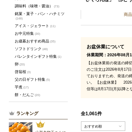
調味料（味噌・醤油）
(73)
銘菓・菓子・パン・ハチミツ
商品
(148)
アイス・ジェラート
(11)
お中元特集
(30)
お歳暮おすすめ商品
(35)
お盆休業について
ソフトドリンク
(48)
休業期間：2026年08月1
バレンタインギフト特集
(1)
【お盆休業前の発送の締切】
卵
(20)
のご注文は2026年8月
啓翁桜
(3)
ておりますため、発送の
父の日ギフト特集
(5)
い。 【お盆休業】 202
芋煮
(17)
信等は8月17日(月)以降
餅・だんご
(20)
ランキング
全1,061件
1
おすすめ順