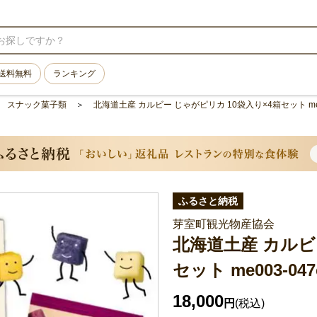
送料無料
ランキング
スナック菓子類
北海道土産 カルビー じゃがピリカ 10袋入り×4箱セット me0
ふるさと納税
芽室町観光物産協会
北海道土産 カルビ
セット me003-047
18,000
円
(税込)