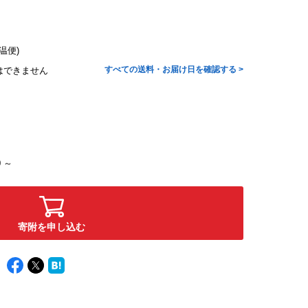
温便)
すべての送料・お届け日を確認する >
はできません
00 ～
寄附を申し込む