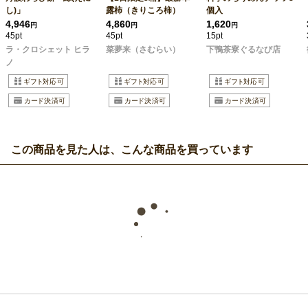
し)」
露柿（きりころ柿）
個入
4,946
4,860
1,620
円
円
円
45pt
45pt
15pt
ラ・クロシェット ヒラ
菜夢来（さむらい）
下鴨茶寮ぐるなび店
ノ
この商品を見た人は、こんな商品を買っています