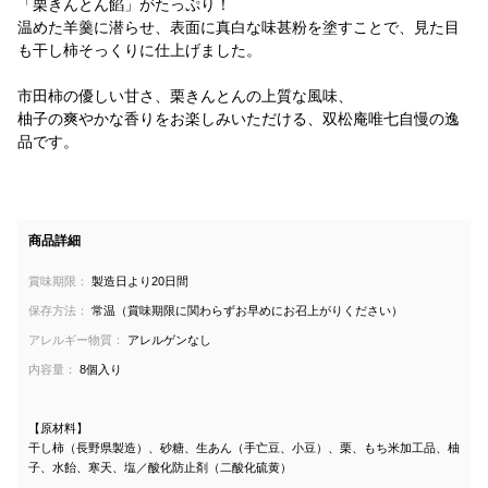
「栗きんとん餡」がたっぷり！
温めた羊羹に潜らせ、表面に真白な味甚粉を塗すことで、見た目
も干し柿そっくりに仕上げました。
市田柿の優しい甘さ、栗きんとんの上質な風味、
柚子の爽やかな香りをお楽しみいただける、双松庵唯七自慢の逸
品です。
商品詳細
賞味期限：
製造日より20日間
保存方法：
常温（賞味期限に関わらずお早めにお召上がりください）
アレルギー物質：
アレルゲンなし
内容量：
8個入り
【原材料】
干し柿（長野県製造）、砂糖、生あん（手亡豆、小豆）、栗、もち米加工品、柚
子、水飴、寒天、塩／酸化防止剤（二酸化硫黄）