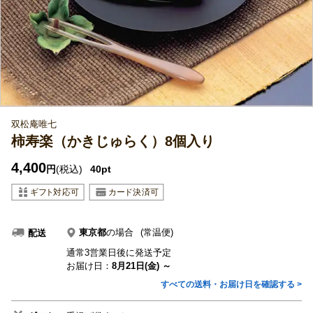
双松庵唯七
柿寿楽（かきじゅらく）8個入り
4,400
円
(税込)
40pt
東京都
の場合
(常温便)
配送
通常3営業日後に発送予定
お届け日：
8月21日(金) ～
すべての送料・お届け日を確認する >