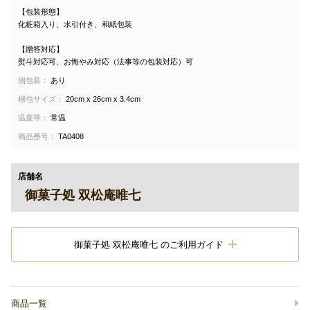
【包装形態】
化粧箱入り、水引付き、和紙包装
【贈答対応】
熨斗対応可、お悔やみ対応（法事等の包装対応）可
個包装：
あり
梱包サイズ：
20cm x 26cm x 3.4cm
温度帯：
常温
商品番号：
TA0408
店舗名
御菓子処 双松庵唯七
御菓子処 双松庵唯七 のご利用ガイド
商品一覧