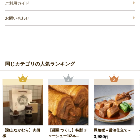
ご利用ガイド
お問い合わせ
同じカテゴリの人気ランキング
【馳走なかむら】肉胡
【麺屋 つくし】特製 チ
豚角煮－醤油仕立て－
椒
ャーシュー1/2本...
3,980
円