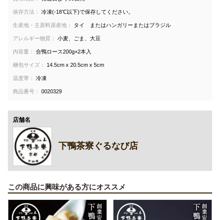
保存方法：
冷凍(-18℃以下)で保存してください。
生産地・主原料原産地：
タイ またはハンガリーまたはブラジル
アレルギー物質：
小麦、ごま、大豆
内容量：
合鴨ロース200g×2本入
梱包サイズ：
14.5cm x 20.5cm x 5cm
温度帯：
冷凍
商品番号：
0020329
店舗名
下鴨茶寮ぐるなび店
この商品に興味がある方にオススメ