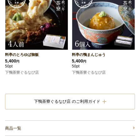
料亭のとろゆば御飯
料亭の鴨まんじゅう
5,400
5,400
円
円
50pt
50pt
下鴨茶寮ぐるなび店
下鴨茶寮ぐるなび店
下鴨茶寮ぐるなび店 のご利用ガイド
商品一覧