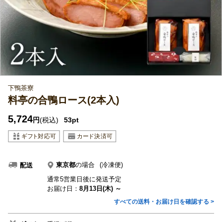
下鴨茶寮
料亭の合鴨ロース(2本入)
5,724
円
(税込)
53pt
東京都
の場合
(冷凍便)
配送
通常5営業日後に発送予定
お届け日：
8月13日(木) ～
すべての送料・お届け日を確認する >