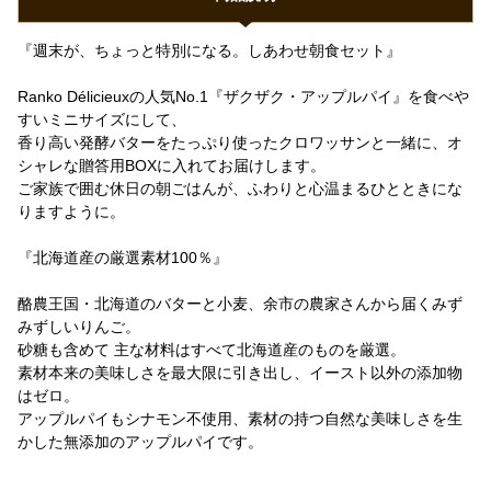
『週末が、ちょっと特別になる。しあわせ朝食セット』
Ranko Délicieuxの人気No.1『ザクザク・アップルパイ』を食べや
すいミニサイズにして、
香り高い発酵バターをたっぷり使ったクロワッサンと一緒に、オ
シャレな贈答用BOXに入れてお届けします。
ご家族で囲む休日の朝ごはんが、ふわりと心温まるひとときにな
りますように。
『北海道産の厳選素材100％』
酪農王国・北海道のバターと小麦、余市の農家さんから届くみず
みずしいりんご。
砂糖も含めて 主な材料はすべて北海道産のものを厳選。
素材本来の美味しさを最大限に引き出し、イースト以外の添加物
はゼロ。
アップルパイもシナモン不使用、素材の持つ自然な美味しさを生
かした無添加のアップルパイです。