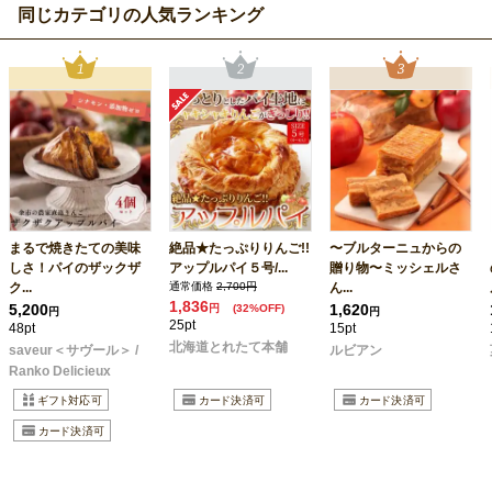
同じカテゴリの人気ランキング
まるで焼きたての美味
絶品★たっぷりりんご!!
〜ブルターニュからの
しさ！パイのザックザ
アップルパイ５号/...
贈り物〜ミッシェルさ
ク...
通常価格
2,700円
ん...
1,836
5,200
1,620
円
(32%OFF)
円
円
25pt
48pt
15pt
北海道とれたて本舗
saveur＜サヴール＞ /
ルビアン
Ranko Delicieux