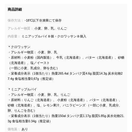
商品詳細
保存方法：
-18℃以下冷凍庫にて保存
アレルギー物質：
小麦、卵、乳、りんご
内容量：
ミニアップルパイ８個・クロワッサン８個入
＊クロワッサン
・アレルギー物質： 小麦、卵、乳
・原材料：小麦粉（国内製造）、牛乳（北海道産）、バター（北海道産）、砂糖
（北海道産）、塩／イースト
（一部に小麦、乳成分、卵を含む）
・栄養成分表示（1個当たり）熱量265.4al タンパク質4.6g 脂質14.3g 炭水化物2
7.4g 食塩相当量0,67g（推定値）
＊ミニアップルパイ
・アレルギー物質： 小麦、卵、乳、りんご
・原材料：りんご（北海道産）、 小麦粉（北海道産）、バター（北海道産）、
砂糖（北海道産）、塩、レモン果汁、バニラビーンズ （一部に小麦、乳成分、
卵、りんごを含む）
・栄養成分表示（1個当たり）熱量150al タンパク質1.17g 脂質5.85g 炭水化物21.
3g 食塩相当量0.34g（推定値）
個包装：
あり