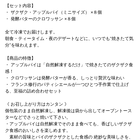
【セット内容】
・ ザクザク・アップルパイ（ミニサイズ） ×８個
・ 発酵バターのクロワッサン ×８個
全て冷凍でお届けします。
朝食・ティータイム・夜のデザートなどに、いつでも“焼きたて気
分”を味わえます。
【商品の特徴】
・ アップルパイは「自然解凍するだけ」で焼きたてのザクザク食
感！
・ クロワッサンは発酵バターが香る、しっとり贅沢な味わい
・ フランス修行のパティシエールが一つひとつ手作業で仕上げ
る、至福の詰め合わせセット
《 お召し上がり方はカンタン 》
個包装のまま自然解凍し、解凍後は袋から出してオーブントース
ターなどでさっと焼いて下さい。
・アップルパイは自然解凍でそのまま食べても、香ばしいザクザ
ク食感のおいしさを楽しめます。
素材の旨味とパイのザクザクとした食感の 絶妙な美味しさを、