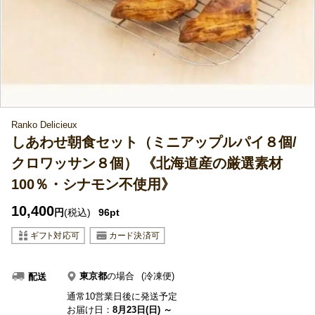
Ranko Delicieux
しあわせ朝食セット（ミニアップルパイ８個/
クロワッサン８個） 《北海道産の厳選素材
100％・シナモン不使用》
10,400
円
(税込)
96pt
東京都
の場合
(冷凍便)
配送
通常10営業日後に発送予定
お届け日：
8月23日(日) ～