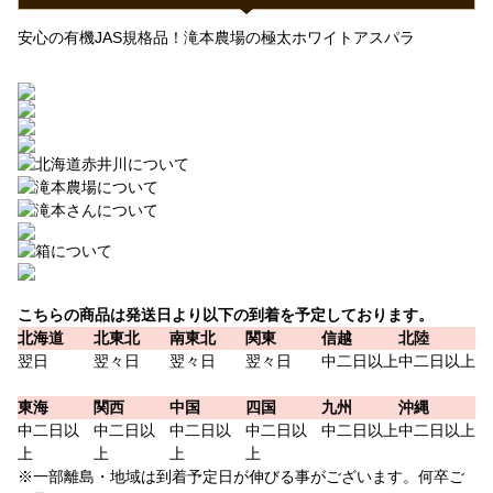
安心の有機JAS規格品！滝本農場の極太ホワイトアスパラ
こちらの商品は発送日より以下の到着を予定しております。
北海道
北東北
南東北
関東
信越
北陸
翌日
翌々日
翌々日
翌々日
中二日以上
中二日以上
東海
関西
中国
四国
九州
沖縄
中二日以
中二日以
中二日以
中二日以
中二日以上
中二日以上
上
上
上
上
※一部離島・地域は到着予定日が伸びる事がございます。何卒ご