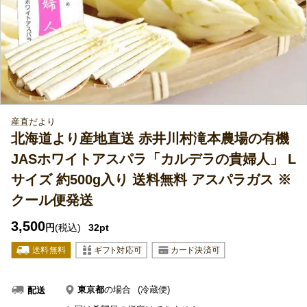
産直だより
北海道より産地直送 赤井川村滝本農場の有機
JASホワイトアスパラ「カルデラの貴婦人」 L
サイズ 約500g入り 送料無料 アスパラガス ※
クール便発送
3,500
円
(税込)
32pt
東京都
の場合
(冷蔵便)
配送