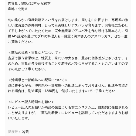
内容量：500g(15本から20本)
産地：北海道
旬の柔らかい有機栽培アスパラをお届けします。周りを山に囲まれ、寒暖差の激
しい北海道の赤井川村、とっても美味しいアスパラが育ちます。お客様に安心し
て召し上がっていただくため、完全無農薬でアスパラを作り続ける滝本さん。有
機JAS認定を受けてプロの料理人も一目置く滝本さんのアスパラガス、ぜひ一度
ご賞味ください。
＜商品の規格・重量などについて＞
当店で扱う青果物は、性質上、味わいや大きさ、重みに個体差がございます。そ
のため、重量が多少前後することや若干のバラつきがでることもございますので
その点はご了承ください。
＜沖縄県と一部離島への配送について＞
誠に勝手ながら、沖縄県や一部離島への配送は承っておりません。配送を希望さ
れる場合は、別途運賃・1380円をご請求いたしますのでご了承ください。
＜レビュー記入時期のお願い＞
レビュー記入のお願いが商品の発送よりも前にシステム上、自動的に発信される
ことがありますが、「商品到着後」にレビューを記載していただきますようお願
いいたします。
温度帯：
冷蔵