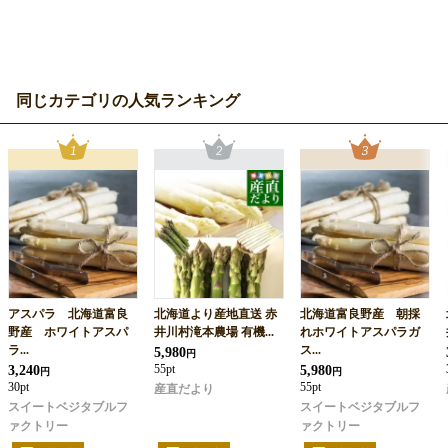
同じカテゴリの人気ランキング
アスパラ 北海道富良
北海道より産地直送 赤
北海道富良野産 朝採
野産 ホワイトアスパ
井川村滝本農場 有機...
れホワイトアスパラガ
ラ...
ス...
5,980
円
3,240
55pt
5,980
円
円
30pt
55pt
産直だより
スイートベジタブルフ
スイートベジタブルフ
ァクトリー
ァクトリー