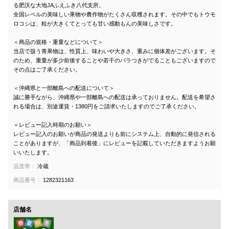
る肥沃な大地JAふえふき八代支所。
全国レベルの美味しい果物や農作物がたくさん収穫されます。その中でもトウモ
ロコシは、粒が大きくてとっても甘い感動もんの美味しさです。
＜商品の規格・重量などについて＞
当店で扱う青果物は、性質上、味わいや大きさ、重みに個体差がございます。そ
のため、重量が多少前後することや若干のバラつきがでることもございますので
その点はご了承ください。
＜沖縄県と一部離島への配送について＞
誠に勝手ながら、沖縄県や一部離島への配送は承っておりません。配送を希望さ
れる場合は、別途運賃・1380円をご請求いたしますのでご了承ください。
＜レビュー記入時期のお願い＞
レビュー記入のお願いが商品の発送よりも前にシステム上、自動的に発信される
ことがありますが、「商品到着後」にレビューを記載していただきますようお願
いいたします。
温度帯：
冷蔵
商品番号：
1282321163
店舗名