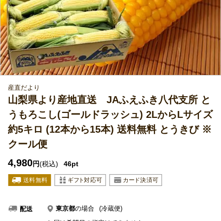
産直だより
山梨県より産地直送 JAふえふき八代支所 と
うもろこし(ゴールドラッシュ) 2LからLサイズ
約5キロ (12本から15本) 送料無料 とうきび ※
クール便
4,980
円
(税込)
46pt
東京都
の場合
(冷蔵便)
配送