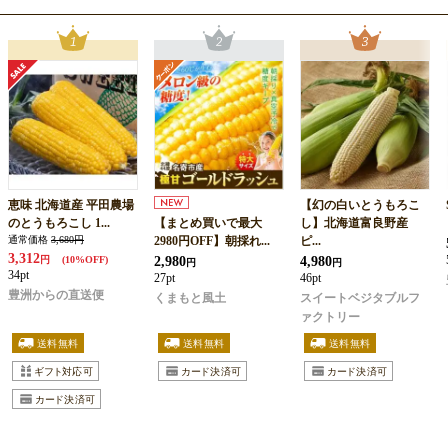
恵味 北海道産 平田農場
【幻の白いとうもろこ
のとうもろこし 1...
【まとめ買いで最大
し】北海道富良野産
通常価格
3,680円
2980円OFF】朝採れ...
ピ...
3,312
2,980
4,980
円
(10%OFF)
円
円
34pt
27pt
46pt
豊洲からの直送便
くまもと風土
スイートベジタブルフ
ァクトリー