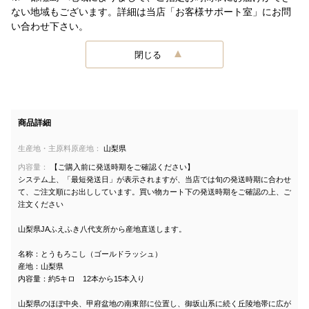
ない地域もございます。詳細は当店「お客様サポート室」にお問
い合わせ下さい。
閉じる
商品詳細
生産地・主原料原産地：
山梨県
内容量：
【ご購入前に発送時期をご確認ください】
システム上、「最短発送日」が表示されますが、当店では旬の発送時期に合わせ
て、ご注文順にお出ししています。買い物カート下の発送時期をご確認の上、ご
注文ください
山梨県JAふえふき八代支所から産地直送します。
名称：とうもろこし（ゴールドラッシュ）
産地：山梨県
内容量：約5キロ 12本から15本入り
山梨県のほぼ中央、甲府盆地の南東部に位置し、御坂山系に続く丘陵地帯に広が