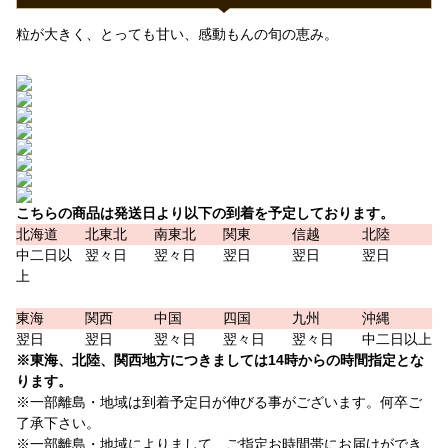
粒が大きく、とっても甘い、感動もんの旬の恵み。
こちらの商品は発送日より以下の到着を予定しております。
北海道
北東北
南東北
関東
信越
北陸
中二日以
翌々日
翌々日
翌日
翌日
翌日
上
東海
関西
中国
四国
九州
沖縄
翌日
翌日
翌々日
翌々日
翌々日
中二日以上
※東海、北陸、関西地方につきましては14時からの時間指定とな
ります。
※一部離島・地域は到着予定日が伸びる事がございます。何卒ご
了承下さい。
※一部離島・地域によりまして、ご指定お時間帯にお届けができ