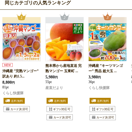
同じカテゴリの人気ランキング
熊本県から産地直送 完
沖縄産 ”キーツマンゴ
沖縄産 ”完熟マンゴー”
熟マンゴー 玉東町 ...
ー” 秀品 超大玉 ...
訳あり 約1.5...
5,980
3,980
円
円
8,800
55pt
36pt
円
81pt
産直だより
くらし快援隊
くらし快援隊