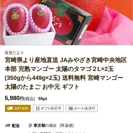
産直だより
宮崎県より産地直送 JAみやざき宮崎中央地区
本部 完熟マンゴー 太陽のタマゴ２L×2玉
(350gから449g×2玉) 送料無料 宮崎マンゴー
太陽のたまご お中元 ギフト
5,980
円
(税込)
55pt
東京都
の場合
(常温便)
配送