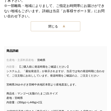
了承下さい。
※一部離島・地域によりまして、ご指定お時間帯にお届けができ
ない地域もございます。詳細は当店「お客様サポート室」にお問
い合わせ下さい。
閉じる
商品詳細
生産地・主原料原産地：
宮崎県
内容量：
【ご購入前に発送時期をご確認ください】
システム上、「最短発送日」が表示されますが、当店では旬の発送時期に合わせ
て、ご注文順にお出ししています。発送時期をご確認の上、ご注文ください
宮崎県JAみやざき宮崎中央地区本部より産地直送します。
商品名：マンゴー(太陽のたまご)2Lサイズ
産地：宮崎県
内容量：(350gから449g)×2玉