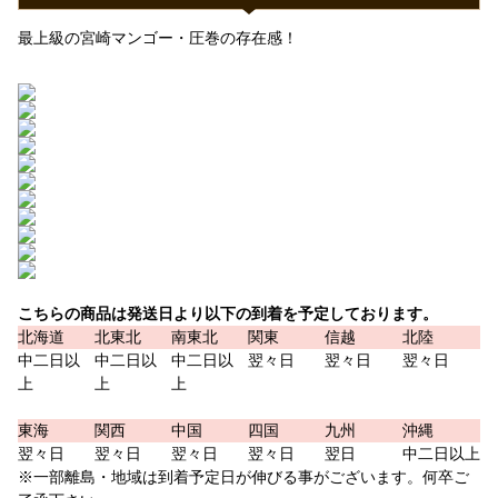
最上級の宮崎マンゴー・圧巻の存在感！
こちらの商品は発送日より以下の到着を予定しております。
北海道
北東北
南東北
関東
信越
北陸
中二日以
中二日以
中二日以
翌々日
翌々日
翌々日
上
上
上
東海
関西
中国
四国
九州
沖縄
翌々日
翌々日
翌々日
翌々日
翌日
中二日以上
※一部離島・地域は到着予定日が伸びる事がございます。何卒ご