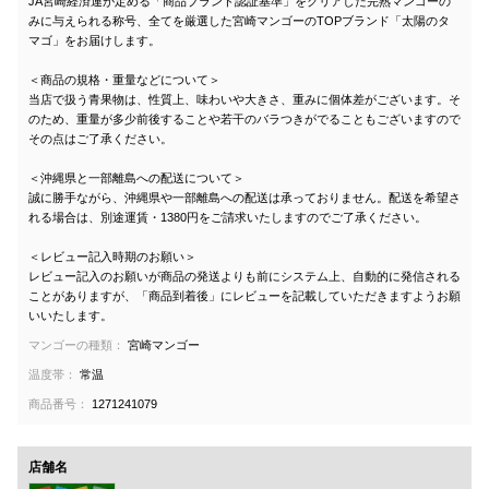
JA宮崎経済連が定める「商品ブランド認証基準」をクリアした完熟マンゴーの
みに与えられる称号、全てを厳選した宮崎マンゴーのTOPブランド「太陽のタ
マゴ」をお届けします。
＜商品の規格・重量などについて＞
当店で扱う青果物は、性質上、味わいや大きさ、重みに個体差がございます。そ
のため、重量が多少前後することや若干のバラつきがでることもございますので
その点はご了承ください。
＜沖縄県と一部離島への配送について＞
誠に勝手ながら、沖縄県や一部離島への配送は承っておりません。配送を希望さ
れる場合は、別途運賃・1380円をご請求いたしますのでご了承ください。
＜レビュー記入時期のお願い＞
レビュー記入のお願いが商品の発送よりも前にシステム上、自動的に発信される
ことがありますが、「商品到着後」にレビューを記載していただきますようお願
いいたします。
マンゴーの種類：
宮崎マンゴー
温度帯：
常温
商品番号：
1271241079
店舗名