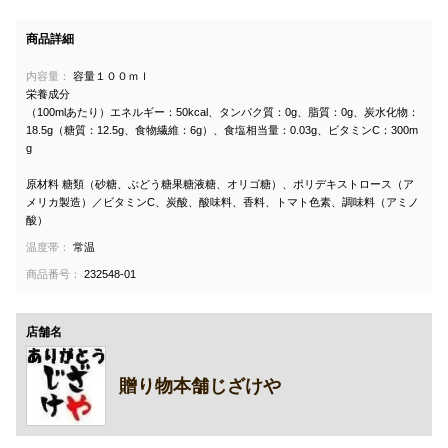
商品詳細
内容量：
容量１００ｍｌ
栄養成分
（100mlあたり）エネルギー：50kcal、タンパク質：0g、脂質：0g、炭水化物：
18.5g（糖質：12.5g、食物繊維：6g）、食塩相当量：0.03g、ビタミンC：300m
g
原材料 糖類（砂糖、ぶどう糖果糖液糖、オリゴ糖）、ポリデキストロース（ア
メリカ製造）／ビタミンC、炭酸、酸味料、香料、トマト色素、調味料（アミノ
酸）
温度帯：
常温
商品番号：
232548-01
店舗名
贈り物本舗じざけや