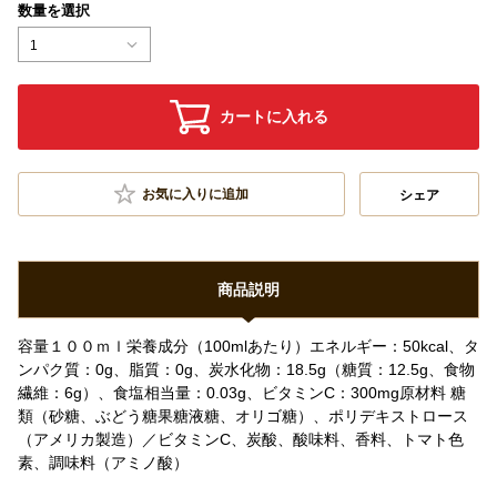
数量を選択
1
カートに入れる
お気に入りに追加
シェア
商品説明
容量１００ｍｌ 栄養成分 （100mlあたり）エネルギー：50kcal、タ
ンパク質：0g、脂質：0g、炭水化物：18.5g（糖質：12.5g、食物
繊維：6g）、食塩相当量：0.03g、ビタミンC：300mg 原材料 糖
類（砂糖、ぶどう糖果糖液糖、オリゴ糖）、ポリデキストロース
（アメリカ製造）／ビタミンC、炭酸、酸味料、香料、トマト色
素、調味料（アミノ酸）