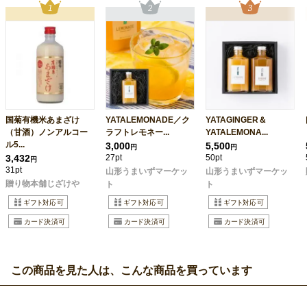
国菊有機米あまざけ
YATALEMONADE／ク
YATAGINGER＆
（甘酒）ノンアルコー
ラフトレモネー...
YATALEMONA...
ル5...
3,000
5,500
円
円
3,432
27pt
50pt
円
31pt
山形うまいずマーケッ
山形うまいずマーケッ
贈り物本舗じざけや
ト
ト
この商品を見た人は、こんな商品を買っています