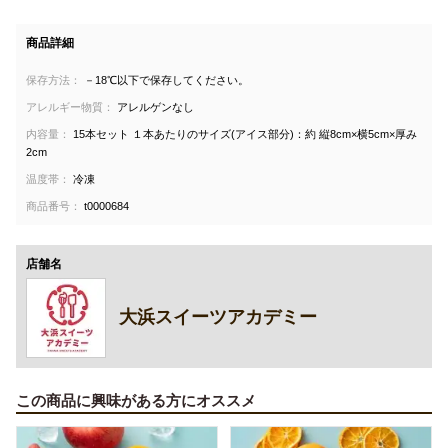
商品詳細
保存方法：
－18℃以下で保存してください。
アレルギー物質：
アレルゲンなし
内容量：
15本セット １本あたりのサイズ(アイス部分)：約 縦8cm×横5cm×厚み
2cm
温度帯：
冷凍
商品番号：
t0000684
店舗名
大浜スイーツアカデミー
この商品に興味がある方にオススメ