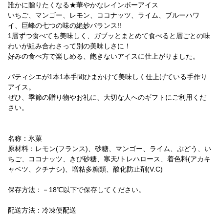
誰かに贈りたくなる★華やかなレインボーアイス
いちご、マンゴー、レモン、ココナッツ、ライム、ブルーハワ
イ、巨峰の七つの味の絶妙バランス!!
1層ずつ食べても美味しく、ガブッとまとめて食べると層ごとの味
わいが組み合わさって別の美味しさに！
好みの食べ方で楽しめる、飽きないアイスに仕上がりました。
パティシエが1本1本手間ひまかけて美味しく仕上げている手作り
アイス。
ぜひ、季節の贈り物やお礼に、大切な人へのギフトにご利用くだ
さい。
名称：氷菓
原材料：レモン(フランス)、砂糖、マンゴー、ライム、ぶどう、い
ちご、ココナッツ、きび砂糖、寒天/トレハロース、着色料(アカキ
ャベツ、クチナシ)、増粘多糖類、酸化防止剤(V.C)
保存方法：－18℃以下で保存してください。
配送方法：冷凍便配送