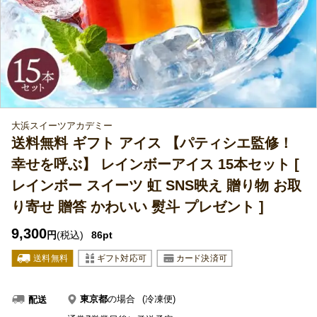
大浜スイーツアカデミー
送料無料 ギフト アイス 【パティシエ監修！
幸せを呼ぶ】 レインボーアイス 15本セット [
レインボー スイーツ 虹 SNS映え 贈り物 お取
り寄せ 贈答 かわいい 熨斗 プレゼント ]
9,300
円
(税込)
86pt
東京都
の場合
(冷凍便)
配送