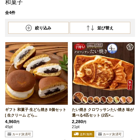
和菓子
全4件
絞り込み
並び替え
ギフト 和菓子 生どら焼き 8個セット
たい焼き クロワッサンたい焼き 味が
[ 生クリーム どら...
選べる4匹セット (2匹×...
4,960
2,280
円
円
45pt
21pt