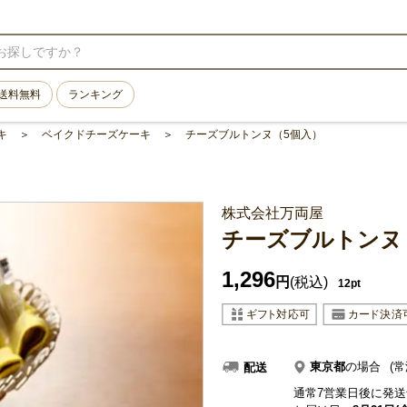
送料無料
ランキング
キ
ベイクドチーズケーキ
チーズブルトンヌ（5個入）
株式会社万両屋
チーズブルトンヌ
1,296
円
(税込)
12pt
東京都
の場合
(常
配送
通常7営業日後に発送