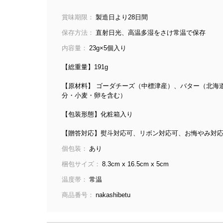
賞味期限：
製造日より28日間
保存方法：
直射日光、高温多湿をさけ常温で保存
内容量：
23g×5個入り
【総重量】191g
【原材料】 ゴーダチーズ（中標津産）、バター（北海
分・小麦・卵を含む）
【包装形態】化粧箱入り
【贈答対応】熨斗対応可、リボン対応可、お悔やみ対
個包装：
あり
梱包サイズ：
8.3cm x 16.5cm x 5cm
温度帯：
常温
商品番号：
nakashibetu