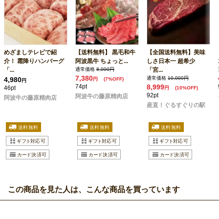
めざましテレビで紹
【送料無料】 黒毛和牛
【全国送料無料】美味
介！ 霜降りハンバーグ
阿波黒牛 ちょっと...
しさ日本一 超希少
「...
通常価格
8,000円
「宮...
7,380
通常価格
10,000円
4,980
円
(7%OFF)
円
74pt
8,999
46pt
円
(10%OFF)
92pt
阿波牛の藤原精肉店
阿波牛の藤原精肉店
産直！ぐるすぐりの駅
この商品を見た人は、こんな商品を買っています