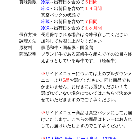
賞味期限
冷蔵
～出荷日を含めて
５日間
冷凍
～出荷日を含めて
１４日間
真空パックの状態で
冷蔵
～出荷日を含めて
７日間
冷凍
～出荷日を含めて
１ヶ月間
保存方法
長期保存される場合は冷凍保存してください
調理方法
加熱してお召し上がりください
原材料
黒毛和牛・国産豚・国産鶏
商品説明
ブランド牛である宮崎牛を産んでその役目を終
えようとしている母牛です。（経産牛）
※
サイドメニューについては上のプルダウンメ
ニューより
5品
お選びください。同じ商品でも
かまいません。お好きにお選びください！尚、
選ばれていない場合についてはこちらで決めさ
せていただきますのでご了承ください。
※
サイドメニュー商品は真空パックにしてお届
けいたします。こちらの商品はトレーにお入れ
してお届けいたしますのでご了承ください。
※
10人様の場合～お一人当り、1375円