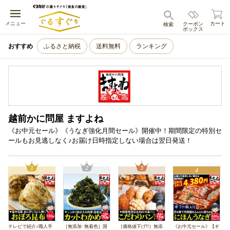
キャンセル
メニュー
カート
クーポン
検索
ボックス
おすすめ
ふるさと納税
送料無料
ランキング
越前かに問屋 ますよね
《お中元セール》《うなぎ強化月間セール》開催中！期間限定の特別セ
ールもお見逃しなく♪お届け日時指定しない場合は翌日発送！
1
2
3
4
テレビで紹介♪職人手
［無添加･無着色］国
［価格値下げ!!］無添
《お中元セール》【ギ