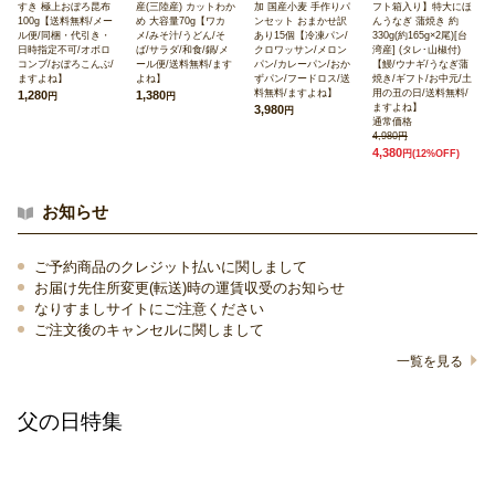
すき 極上おぼろ昆布
産(三陸産) カットわか
加 国産小麦 手作りパ
フト箱入り】特大にほ
100g【送料無料/メー
め 大容量70g【ワカ
ンセット おまかせ訳
んうなぎ 蒲焼き 約
ル便/同梱・代引き・
メ/みそ汁/うどん/そ
あり15個【冷凍パン/
330g(約165g×2尾)[台
日時指定不可/オボロ
ば/サラダ/和食/鍋/メ
クロワッサン/メロン
湾産] (タレ･山椒付)
コンブ/おぼろこんぶ/
ール便/送料無料/ます
パン/カレーパン/おか
【鰻/ウナギ/うなぎ蒲
ますよね】
よね】
ずパン/フードロス/送
焼き/ギフト/お中元/土
料無料/ますよね】
用の丑の日/送料無料/
1,280
1,380
円
円
ますよね】
3,980
円
通常価格
4,980円
4,380
円
(12%OFF)
お知らせ
ご予約商品のクレジット払いに関しまして
お届け先住所変更(転送)時の運賃収受のお知らせ
なりすましサイトにご注意ください
ご注文後のキャンセルに関しまして
一覧を見る
父の日特集