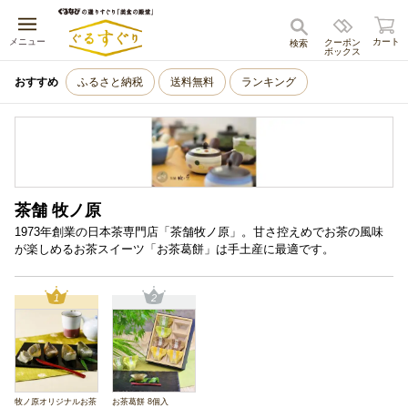
キャンセル
メニュー
カート
クーポン
検索
ボックス
おすすめ
ふるさと納税
送料無料
ランキング
茶舗 牧ノ原
1973年創業の日本茶専門店「茶舗牧ノ原」。甘さ控えめでお茶の風味
が楽しめるお茶スイーツ「お茶葛餅」は手土産に最適です。
1
2
牧ノ原オリジナルお茶
お茶葛餅 8個入