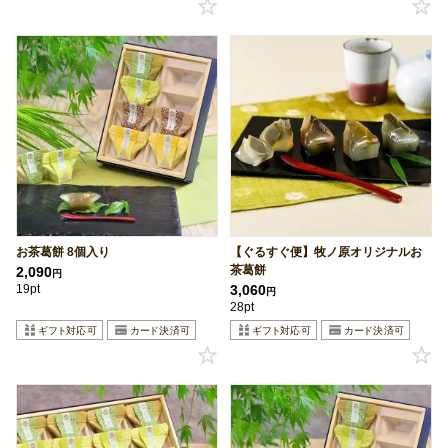
お茶葛餅 8個入り
【ぐるすぐ便】牧ノ原オリジナルお
茶葛餅
2,090
円
19pt
3,060
円
28pt