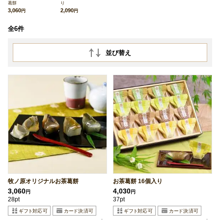
葛餅
り
3,060
2,090
円
円
全6件
並び替え
牧ノ原オリジナルお茶葛餅
お茶葛餅 16個入り
3,060
4,030
円
円
28pt
37pt