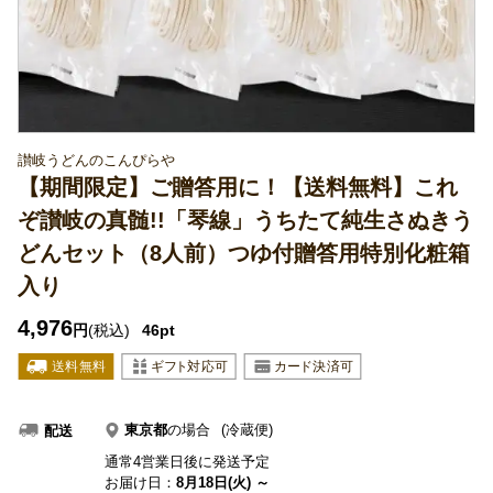
讃岐うどんのこんぴらや
【期間限定】ご贈答用に！【送料無料】これ
ぞ讃岐の真髄!!「琴線」うちたて純生さぬきう
どんセット（8人前）つゆ付贈答用特別化粧箱
入り
4,976
円
(税込)
46pt
東京都
の場合
(冷蔵便)
配送
通常4営業日後に発送予定
お届け日：
8月18日(火) ～