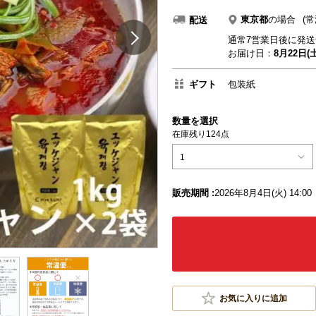
東京都
の場合
(常
配送
通常7営業日後に発送
お届け日：
8月22日(土
ギフト
包装紙
数量を選択
在庫残り124点
1
販売期間 :
2026年8月4日(火) 14:00
お気に入りに追加