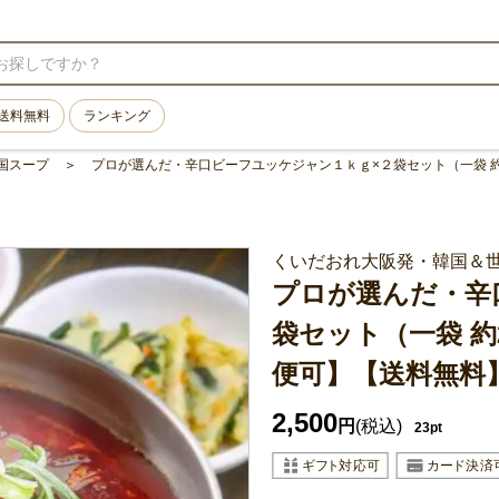
送料無料
ランキング
国スープ
プロが選んだ・辛口ビーフユッケジャン１ｋｇ×２袋セット（一袋 
くいだおれ大阪発・韓国＆
プロが選んだ・辛
袋セット（一袋 約
便可】【送料無料
2,500
円
(税込)
23pt