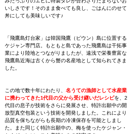
みたっぷりのエビに特製ダレが合わさりたまらないお
いしさです！そのまま食べても良し、ごはんにのせて
丼にしても美味しいです♪
「飛鷹島灯台家」は韓国飛鷹（ピウン）島に位置する
ケジャン専門店。もともと島であった飛鷹島は干拓事
業により陸地とつながりましたが、遠浅で栄養豊富な
飛鷹島近海は古くから蟹の名産地として知られてきま
した。
この地で数十年にわたり、
名うての漁師として水産業
に携わってきた1代目の父から受け継いだレシピ
を、2
代目の息子が技術をさらに発展させ、特許出願中の開
放型真空包装という技術を開発しました。これにより
品質を保ちながらも長期の冷凍保存を可能としまし
た。また同じく特許出願中の、梅を使ったケジャン・