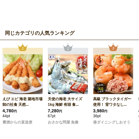
同じカテゴリの人気ランキング
えび エビ 海老 築地市場
天使の海老 大サイズ
高級 ブラックタイガー
卸の社食 天然...
1kg 海鮮 有頭 食...
使用！ 背ワタなし...
4,780
7,280
3,980
円
円
円
44pt
67pt
36pt
豊洲からの直送便
おさかな問屋 魚奏
港ダイニングしおそう