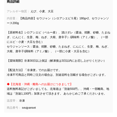
商品詳細
アレルギー物質：
えび、小麦、大豆
内容量：
【商品内容】セウジャン（シロアシエビ５尾）180g×2、セウジャンソ
ース200g
【原材料名】シロアシエビ（ペルー産）、漬けダレ（醤油、焼酎、砂糖、たまね
ぎ、にんにく、生姜、梅、ねぎ、大根、唐辛子）/調味料（アミノ酸）、（一部
にエビ・小麦・大豆を含む）
セウジャンソース：醤油、焼酎、砂糖、たまねぎ、にんにく、生姜、梅、ねぎ、
大根、唐辛子/調味料（アミノ酸）、（一部に小麦・大豆を含む）
【賞味期限】冷凍30日以上保証（解凍後は3日以内にお召し上がりください）
【配送方法】「冷凍便」でのお届けです。
冷凍不可商品と同時ご注文の場合は、別途送料を頂戴する場合がございます。
◆【北海道・沖縄・離島へのお届けにつきまして】
送料無料表記がございましても、北海道は「別途550円」、沖縄・一部離島、地
域は「別途1,100円」加算させて頂きます。 あらかじめご了承くださいませ。
温度帯：
冷凍
商品番号：
seujyanset