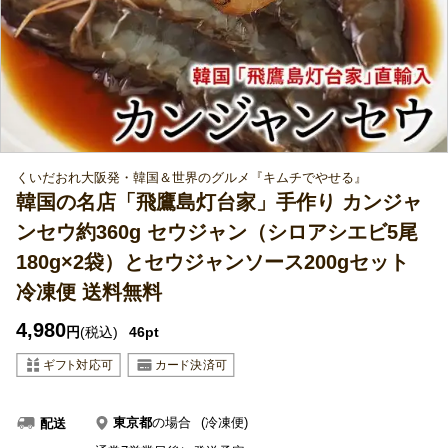
くいだおれ大阪発・韓国＆世界のグルメ『キムチでやせる』
韓国の名店「飛鷹島灯台家」手作り カンジャ
ンセウ約360g セウジャン（シロアシエビ5尾
180g×2袋）とセウジャンソース200gセット
冷凍便 送料無料
4,980
円
(税込)
46pt
東京都
の場合
(冷凍便)
配送