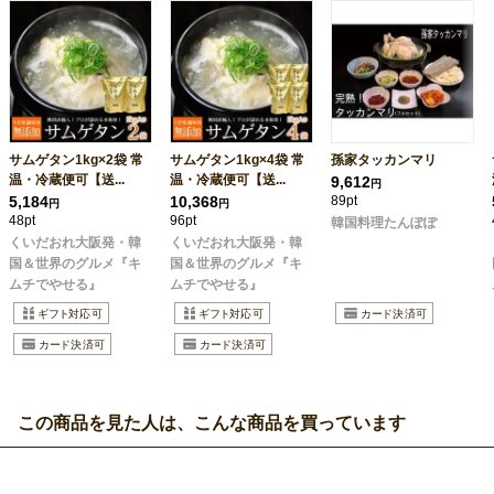
サムゲタン1kg×2袋 常
サムゲタン1kg×4袋 常
孫家タッカンマリ
温・冷蔵便可【送...
温・冷蔵便可【送...
9,612
円
5,184
10,368
89pt
円
円
48pt
96pt
韓国料理たんぽぽ
くいだおれ大阪発・韓
くいだおれ大阪発・韓
国＆世界のグルメ『キ
国＆世界のグルメ『キ
ムチでやせる』
ムチでやせる』
この商品を見た人は、こんな商品を買っています