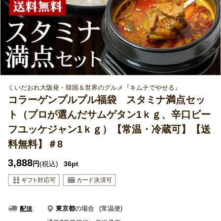
くいだおれ大阪発・韓国＆世界のグルメ『キムチでやせる』
コラーゲンプルプル福袋 スタミナ満点セッ
ト（プロが選んだサムゲタン1ｋｇ、辛口ビー
フユッケジャン1ｋｇ）【常温・冷蔵可】【送
料無料】＃8
3,888
円
(税込)
36pt
東京都
の場合
(常温便)
配送