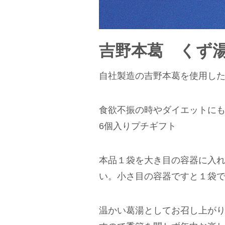
吉野本葛 くず
自社製造の吉野本葛を使用し
食欲不振の時やダイエットにも
6個入りプチギフト
本品１袋を大き目の容器に入れ
い。小さ目の容器ですと１袋で
温かい葛湯としてお召し上が