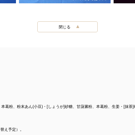
閉じる
、本葛粉、粉末あん(小豆)・[しょうが]砂糖、甘藷澱粉、本葛粉、生姜・[抹茶
し替え予定）。