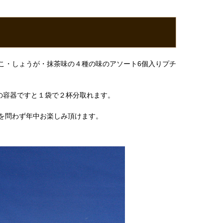
こ・しょうが・抹茶味の４種の味のアソート6個入りプチ
の容器ですと１袋で２杯分取れます。
を問わず年中お楽しみ頂けます。