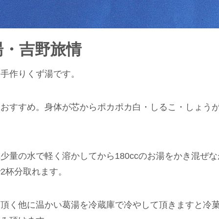
湯・吉野旅情
た手作りくず湯です。
おすすめ。身体が芯からポカポカ白・しるこ・しょうが
少量の水で軽く溶かしてから180ccのお湯をかき混ぜ
2杯分取れます。
り頂く他に温かい葛湯を冷蔵庫で冷やして頂きますと冷