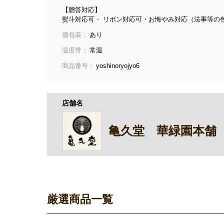
【贈答対応】
熨斗対応可・ リボン対応可・お悔やみ対応（法事等の
個包装：
あり
温度帯：
常温
商品番号：
yoshinoryojyo6
店舗名
亀久堂 華緑園本舗
厳選商品一覧