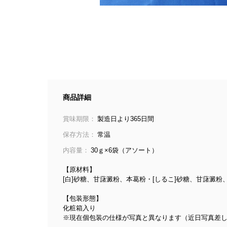
商品詳細
賞味期限：
製造日より365日間
保存方法：
常温
内容量：
30ｇ×6袋（アソート）
【原材料】
[白]砂糖、甘藷澱粉、本葛粉・[しるこ]砂糖、甘藷澱粉
【包装形態】
化粧箱入り
※現在個包装の仕様が写真と異なります（近日写真差