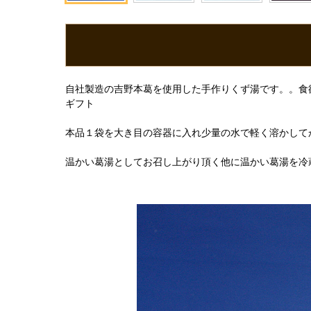
自社製造の吉野本葛を使用した手作りくず湯です。。食
ギフト
本品１袋を大き目の容器に入れ少量の水で軽く溶かしてか
温かい葛湯としてお召し上がり頂く他に温かい葛湯を冷