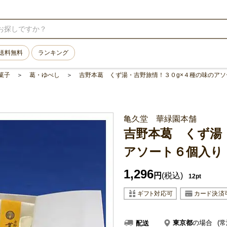
送料無料
ランキング
菓子
葛・ゆべし
吉野本葛 くず湯・吉野旅情！３０g×４種の味のアソ
亀久堂 華緑園本舗
吉野本葛 くず湯
アソート６個入り
1,296
円
(税込)
12pt
東京都
の場合
(常
配送