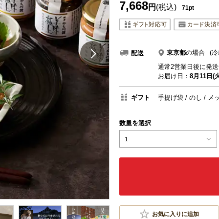
7,668
円
(税込)
71pt
東京都
の場合
(冷
配送
通常2営業日後に発送
お届け日：
8月11日(火
ギフト
手提げ袋
のし
メ
数量を選択
1
お気に入りに追加