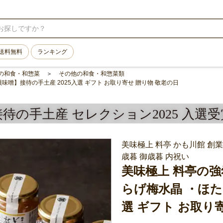
送料無料
ランキング
の和食・和惣菜
その他の和食・和惣菜類
味噌】接待の手土産 2025入選 ギフト お取り寄せ 贈り物 敬老の日
接待の手土産 セレクション2025 入選受
美味極上 料亭 かも川館 創業
歳暮 御歳暮 内祝い
美味極上 料亭の強
らげ梅水晶 ・ほた
選 ギフト お取り