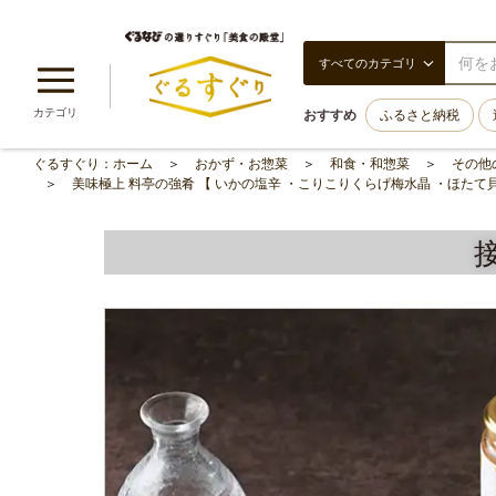
すべてのカテゴリ
カテゴリ
おすすめ
ふるさと納税
ぐるすぐり：ホーム
おかず・お惣菜
和食・和惣菜
その他
美味極上 料亭の強肴 【 いかの塩辛 ・こりこりくらげ梅水晶 ・ほたて貝