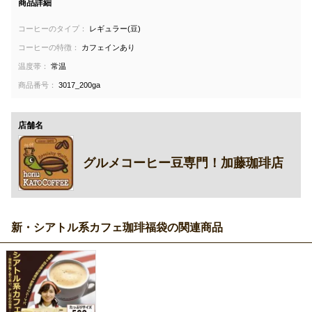
商品詳細
コーヒーのタイプ：
レギュラー(豆)
コーヒーの特徴：
カフェインあり
温度帯：
常温
商品番号：
3017_200ga
店舗名
グルメコーヒー豆専門！加藤珈琲店
新・シアトル系カフェ珈琲福袋の関連商品