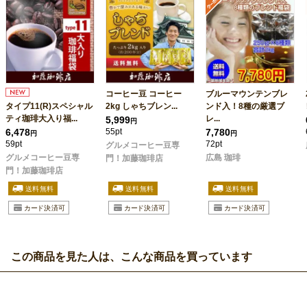
コーヒー豆 コーヒー
ブルーマウンテンブレ
タイプ11(R)スペシャル
2kg しゃちブレン...
ンド入！8種の厳選ブ
ティ珈琲大入り福...
レ...
5,999
円
6,478
55pt
7,780
円
円
59pt
72pt
グルメコーヒー豆専
グルメコーヒー豆専
広島 珈琲
門！加藤珈琲店
門！加藤珈琲店
この商品を見た人は、こんな商品を買っています