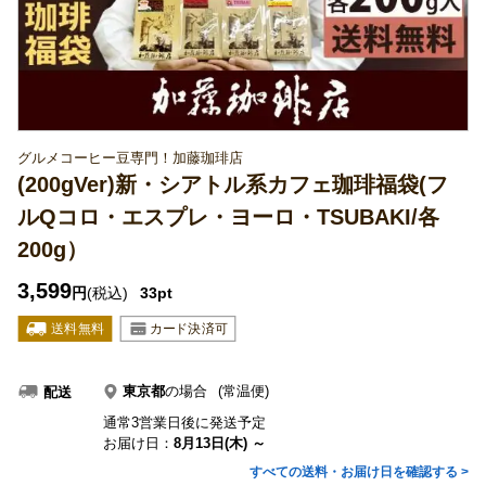
グルメコーヒー豆専門！加藤珈琲店
(200gVer)新・シアトル系カフェ珈琲福袋(フ
ルQコロ・エスプレ・ヨーロ・TSUBAKI/各
200g）
3,599
円
(税込)
33pt
東京都
の場合
(常温便)
配送
通常3営業日後に発送予定
お届け日：
8月13日(木) ～
すべての送料・お届け日を確認する >