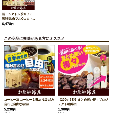
新・シアトル系カフェ
珈琲福袋(フルQコロ・...
6,478
円
この商品に興味がある方にオススメ
コーヒー豆 コーヒー 1.5kg 福袋 組み
【200g×3袋】まとめ買い得々プロジ
合わせ自由な福袋(...
ェクト/珈琲豆
5,238
1,900
円
円