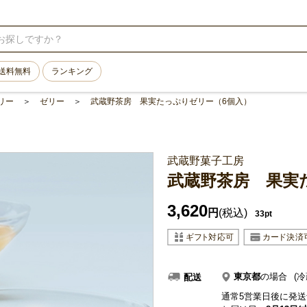
送料無料
ランキング
リー
ゼリー
武蔵野茶房 果実たっぷりゼリー（6個入）
武蔵野菓子工房
武蔵野茶房 果実
3,620
円
(税込)
33pt
東京都
の場合
(冷
配送
通常5営業日後に発送