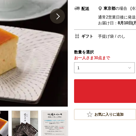
東京都
の場合
(冷
配送
通常2営業日後に発送
お届け日：
8月10日(月
ギフト
手提げ袋
のし
数量を選択
お一人さま30点まで
1
お気に入りに追加