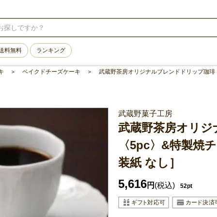
送料無料
ランキング
キ
ベイクドチーズケーキ
武蔵野茶房オリジナルブレンドドリップ珈琲〈5
武蔵野菓子工房
武蔵野茶房オリジ
〈5pc〉&特製焼
装紙 なし］
5,616
円
(税込)
52pt