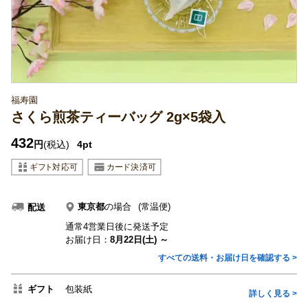
福寿園
さくら煎茶ティーバッグ 2g×5袋入
432
円
(税込)
4pt
東京都
の場合
(常温便)
配送
通常4営業日後に発送予定
お届け日：
8月22日(土) ～
すべての送料・お届け日を確認する >
ギフト
包装紙
詳しく見る >