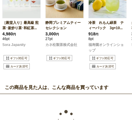
［殿堂入り］最高級 煎
静岡プレミアムティー
冷茶 れもん緑茶 テ
茶･釜炒り茶･和紅茶...
セレクション
ィーパック 3g×10...
4,980
3,000
918
円
円
円
46pt
27pt
8pt
Sora Japanity
カネ松製茶株式会社
福寿園オンラインショ
ップ
この商品を見た人は、こんな商品を買っています