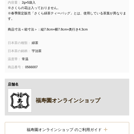
内容量：
2g×5袋入
※さくらの花は入っておりません。
※春季限定販売「さくら緑茶ティーバッグ」とは、使用している茶葉が異なりま
す。
商品寸法＜箱寸法＞：縦7.8cm×横7.8cm×奥行き4.3cm
日本茶の種類：
緑茶
日本茶の銘柄：
宇治茶
温度帯：
常温
商品番号：
0566007
店舗名
福寿園オンラインショップ
福寿園オンラインショップ のご利用ガイド