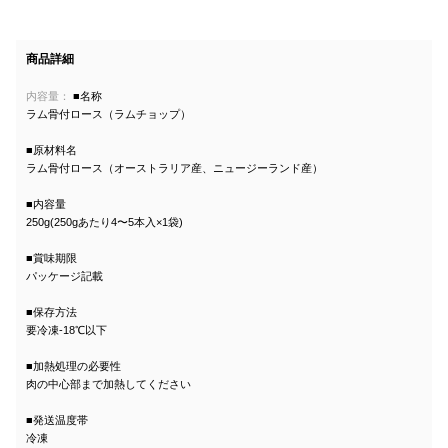
商品詳細
内容量：
■名称
ラム骨付ロース（ラムチョップ）
■原材料名
ラム骨付ロース（オーストラリア産、ニュージーランド産）
■内容量
250g(250gあたり4〜5本入×1袋)
■賞味期限
パッケージ記載
■保存方法
要冷凍-18℃以下
■加熱処理の必要性
肉の中心部まで加熱してください
■発送温度帯
冷凍