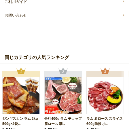
ご利用ガイド
お問い合わせ
同じカテゴリの人気ランキング
ジンギスカン ラム 2kg
合計400g ラム チョップ
ラム 肩ロース スライス
500g×4袋...
肩ロース 華...
600g前後 小...