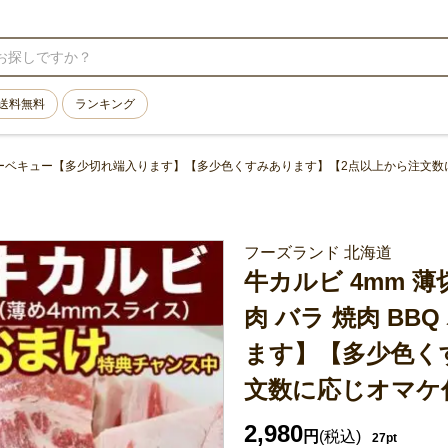
送料無料
ランキング
焼肉 BBQ バーベキュー【多少切れ端入ります】【多少色くすみあります】【2点以上から注
フーズランド 北海道
牛カルビ 4mm 薄切 
肉 バラ 焼肉 B
ます】【多少色く
文数に応じオマケ
2,980
円
(税込)
27pt