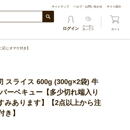
サイトマップ
ヘルプ・お問い合わせ
サイト紹介
クーポン
ログイン
ボックス
カート
文数に応じオマケ付き】
スライス 600g (300g×2袋) 牛
BQ バーベキュー【多少切れ端入り
すみあります】【2点以上から注
付き】