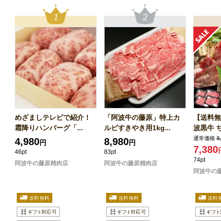
めざましテレビで紹介！
「阿波牛の藤原」特上カ
【送料無
霜降りハンバーグ「...
ルビすきやき用1kg...
波黒牛 ち
通常価格
8
4,980
8,980
円
円
7,380
46pt
83pt
74pt
阿波牛の藤原精肉店
阿波牛の藤原精肉店
阿波牛の