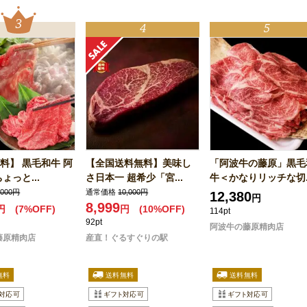
料】 黒毛和牛 阿
【全国送料無料】美味し
「阿波牛の藤原」黒毛
ょっと...
さ日本一 超希少「宮...
牛＜かなりリッチな切..
,000円
通常価格
10,000円
12,380
円
8,999
円
(7%OFF)
円
(10%OFF)
114pt
92pt
阿波牛の藤原精肉店
藤原精肉店
産直！ぐるすぐりの駅