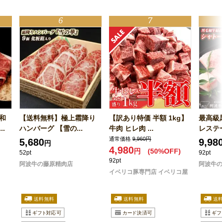
和
【送料無料】極上霜降り
【訳あり特価 半額 1kg】
最高級
.
ハンバーグ 【雪の...
牛肉 ヒレ肉 ...
レステー
通常価格
9,960円
5,680
9,98
円
4,980
円
(50%OFF)
52pt
92pt
92pt
阿波牛の藤原精肉店
阿波牛
イベリコ豚専門店 イベリコ屋