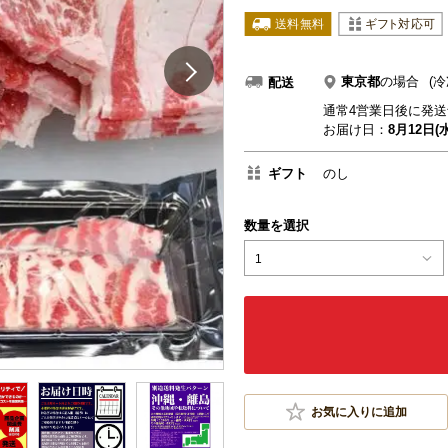
東京都
の場合
(冷
配送
通常4営業日後に発送
お届け日：
8月12日(水
ギフト
のし
数量を選択
1
お気に入りに追加