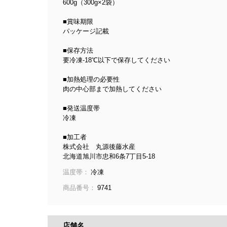
600g（300g×2袋）
■賞味期限
パッケージ記載
■保存方法
要冷凍-18℃以下で保存してください
■加熱処理の必要性
肉の中心部まで加熱してください
■発送温度帯
冷凍
■加工者
株式会社 丸源後藤水産
北海道旭川市忠和6条7丁目5-18
温度帯：
冷凍
商品番号：
9741
店舗名