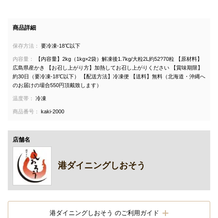
商品詳細
保存方法：
要冷凍-18℃以下
内容量：
【内容量】2kg（1kg×2袋）解凍後1.7kg/大粒2L約52?70粒 【原材料】
広島県産かき 【お召し上がり方】加熱してお召し上がりください 【賞味期限】
約30日（要冷凍-18℃以下） 【配送方法】冷凍便 【送料】無料（北海道・沖縄へ
のお届けの場合550円頂戴致します）
温度帯：
冷凍
商品番号：
kaki-2000
店舗名
港ダイニングしおそう
港ダイニングしおそう のご利用ガイド