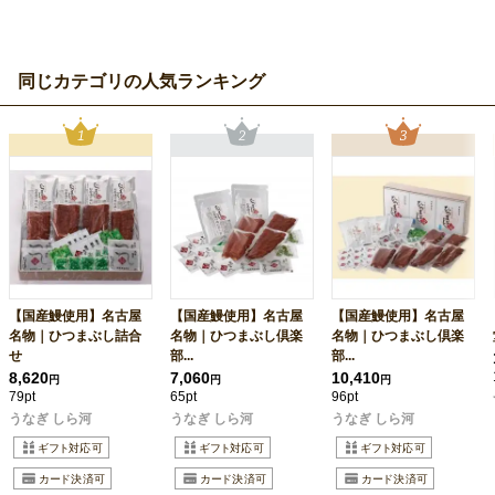
同じカテゴリの人気ランキング
【国産鰻使用】名古屋
【国産鰻使用】名古屋
【国産鰻使用】名古屋
名物｜ひつまぶし詰合
名物｜ひつまぶし倶楽
名物｜ひつまぶし倶楽
せ
部...
部...
8,620
7,060
10,410
円
円
円
79pt
65pt
96pt
うなぎ しら河
うなぎ しら河
うなぎ しら河