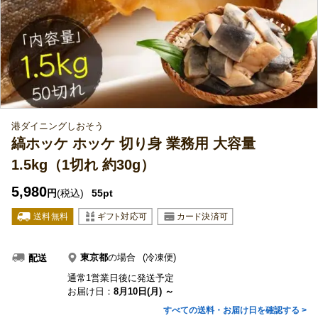
港ダイニングしおそう
縞ホッケ ホッケ 切り身 業務用 大容量
1.5kg（1切れ 約30g）
5,980
円
(税込)
55pt
東京都
の場合
(冷凍便)
配送
通常1営業日後に発送予定
お届け日：
8月10日(月) ～
すべての送料・お届け日を確認する >