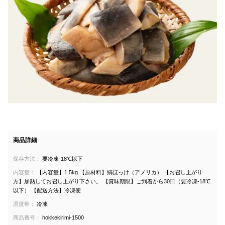
商品詳細
保存方法：
要冷凍-18℃以下
内容量：
【内容量】1.5kg 【原材料】縞ほっけ（アメリカ） 【お召し上がり
方】加熱してお召し上がり下さい。 【賞味期限】ご到着から30日（要冷凍-18℃
以下） 【配送方法】冷凍便
温度帯：
冷凍
商品番号：
hokkekirimi-1500