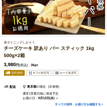
港ダイニングしおそう
チーズケーキ 訳あり バー スティック 1kg
500g×2箱
3,980
円
(税込)
36pt
東京都
の場合
(冷凍便)
配送
通常1営業日後に発送予定
お届け日：
8月12日(水) ～
すべての送料・お届け日を確認する >