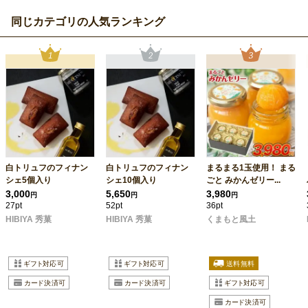
同じカテゴリの人気ランキング
白トリュフのフィナン
白トリュフのフィナン
まるまる1玉使用！ まる
シェ5個入り
シェ10個入り
ごと みかんゼリー...
3,000
5,650
3,980
円
円
円
27pt
52pt
36pt
HIBIYA 秀菓
HIBIYA 秀菓
くまもと風土