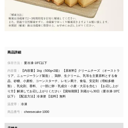
商品詳細
保存方法：
要冷凍-18℃以下
内容量：
【内容量】1kg（500g×2箱） 【原材料】クリームチーズ （オーストラ
リア、ニュージーランド製造）、鶏卵、生クリーム、乳等を主要原料とする食
品、砂糖、小麦粉、コーンスターチ、レモン果汁、食塩、安定剤（増粘多糖
類）、乳化剤、香料、（一部に卵・乳成分・小麦・大豆を含む） 【お召し上が
り方】解凍してお召し上がりください 【賞味期限】到着から30日（要冷凍-18℃
以下） 【配送方法】冷凍便 【送料】無料
温度帯：
冷凍
商品番号：
cheesecake-1000