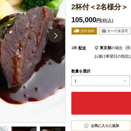
2杯付＜2名様分＞
105,000
円
(税込)
東京都
の場合
(常
配送
お届け希望日の指定
数量を選択
1
お気に入りに追加