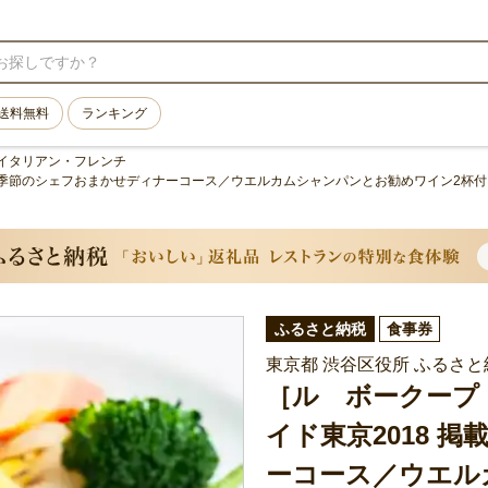
送料無料
ランキング
イタリアン・フレンチ
］季節のシェフおまかせディナーコース／ウエルカムシャンパンとお勧めワイン2杯付
ふるさと納税
食事券
東京都 渋谷区役所 ふるさと
［ル ボークープ
イド東京2018 
ーコース／ウエル