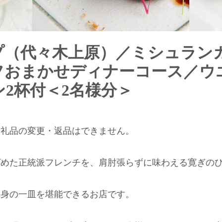
（代々木上原）／ミシュランガイ
フおまかせディナーコース／ウ
2杯付＜2名様分＞
返礼品の変更・返品はできません。
ばめた正統派フレンチを、肩肘張らずに味わえる寛ぎの
渾身の一皿を堪能できるお店です。