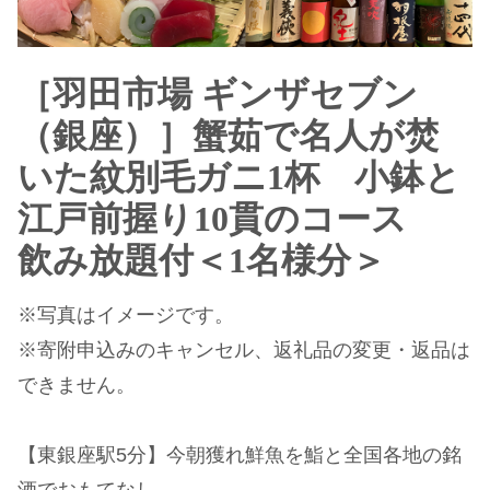
［羽田市場 ギンザセブン
（銀座）］蟹茹で名人が焚
いた紋別毛ガニ1杯 小鉢と
江戸前握り10貫のコース
飲み放題付＜1名様分＞
※写真はイメージです。
※寄附申込みのキャンセル、返礼品の変更・返品は
できません。
【東銀座駅5分】今朝獲れ鮮魚を鮨と全国各地の銘