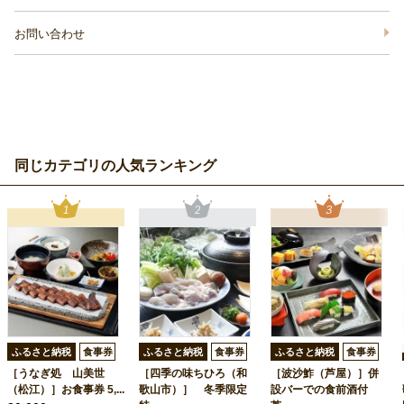
お問い合わせ
同じカテゴリの人気ランキング
ふるさと納税
食事券
ふるさと納税
食事券
ふるさと納税
食事券
［うなぎ処 山美世
［四季の味ちひろ（和
［波沙鮓（芦屋）］併
（松江）］お食事券 5,...
歌山市）］ 冬季限定
設バーでの食前酒付