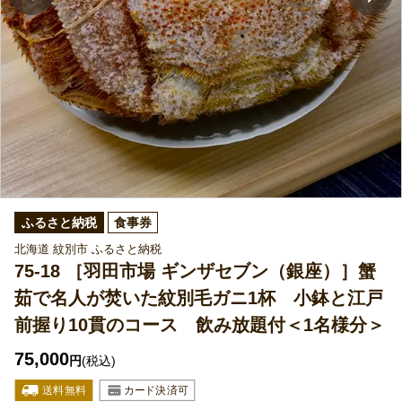
ふるさと納税
食事券
北海道 紋別市 ふるさと納税
75-18 ［羽田市場 ギンザセブン（銀座）］蟹
茹で名人が焚いた紋別毛ガニ1杯 小鉢と江戸
前握り10貫のコース 飲み放題付＜1名様分＞
75,000
円
(税込)