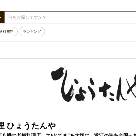
送料無料
ランキング
理 ひょうたんや
近江八幡の老舗料理店。“ひとてま”を大切に、近江の味を全国へ