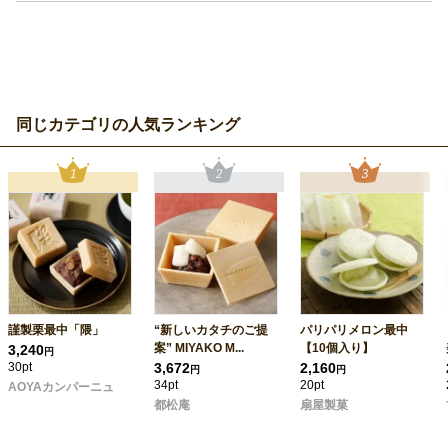
同じカテゴリの人気ランキング
謹製栗最中「隈」
“新しいカタチのご提
パリパリメロン最中
案” MIYAKO M...
【10個入り】
3,240
円
30pt
3,672
2,160
円
円
34pt
20pt
AOYAカンパーニュ
都松庵
扇屋製菓