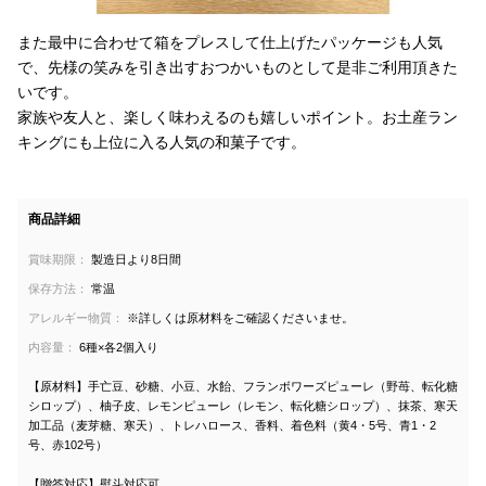
また最中に合わせて箱をプレスして仕上げたパッケージも人気
で、先様の笑みを引き出すおつかいものとして是非ご利用頂きた
いです。
家族や友人と、楽しく味わえるのも嬉しいポイント。お土産ラン
キングにも上位に入る人気の和菓子です。
商品詳細
賞味期限：
製造日より8日間
保存方法：
常温
アレルギー物質：
※詳しくは原材料をご確認くださいませ。
内容量：
6種×各2個入り
【原材料】手亡豆、砂糖、小豆、水飴、フランボワーズピューレ（野苺、転化糖
シロップ）、柚子皮、レモンピューレ（レモン、転化糖シロップ）、抹茶、寒天
加工品（麦芽糖、寒天）、トレハロース、香料、着色料（黄4・5号、青1・2
号、赤102号）
【贈答対応】熨斗対応可