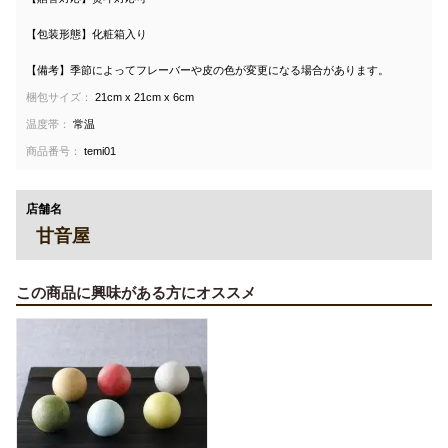
【包装形態】化粧箱入り
【備考】季節によってフレーバーや皮の色が変更になる場合があります。
梱包サイズ：
21cm x 21cm x 6cm
温度帯：
常温
商品番号：
temi01
店舗名
甘音屋
この商品に興味がある方にオススメ