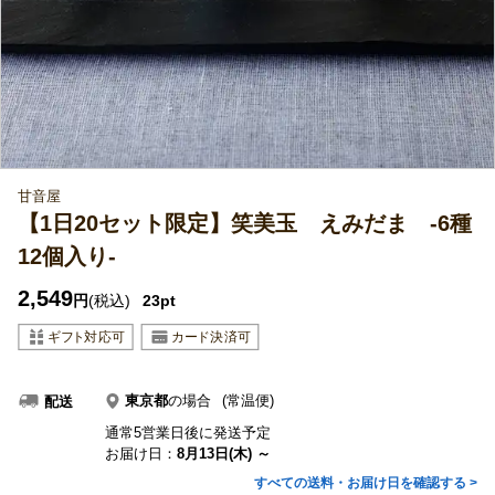
甘音屋
【1日20セット限定】笑美玉 えみだま -6種
12個入り-
2,549
円
(税込)
23pt
東京都
の場合
(常温便)
配送
通常5営業日後に発送予定
お届け日：
8月13日(木) ～
すべての送料・お届け日を確認する >