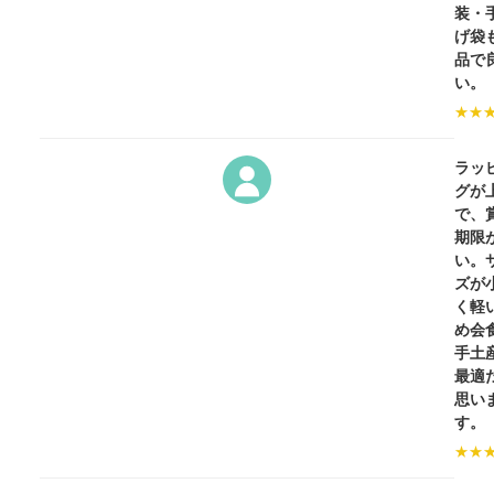
装・
げ袋
品で
い。
★
★
ラッ
グが
で、
期限
い。
ズが
く軽
め会
手土
最適
思い
す。
★
★