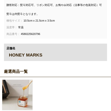
贈答対応：熨斗対応可、リボン対応可、お悔やみ対応（法事等の包装対応）可
熨斗は内熨斗となります。
梱包サイズ：
10.5cm x 21.5cm x 3.5cm
温度帯：
常温
商品番号：
4580225620796
店舗名
HONEY MARKS
厳選商品一覧