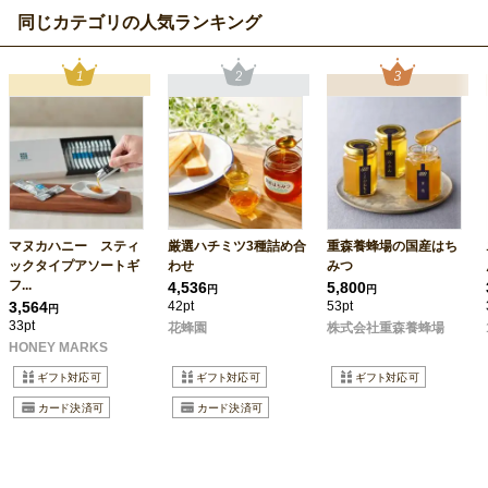
同じカテゴリの人気ランキング
マヌカハニー スティ
厳選ハチミツ3種詰め合
重森養蜂場の国産はち
ックタイプアソートギ
わせ
みつ
フ...
4,536
5,800
円
円
3,564
42pt
53pt
円
33pt
花蜂園
株式会社重森養蜂場
HONEY MARKS