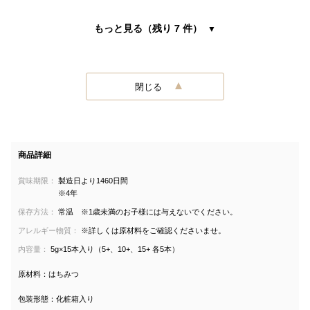
もっと見る（残り 7 件）
閉じる
商品詳細
賞味期限：
製造日より1460日間
※4年
保存方法：
常温 ※1歳未満のお子様には与えないでください。
アレルギー物質：
※詳しくは原材料をご確認くださいませ。
内容量：
5g×15本入り（5+、10+、15+ 各5本）
原材料：はちみつ
包装形態：化粧箱入り