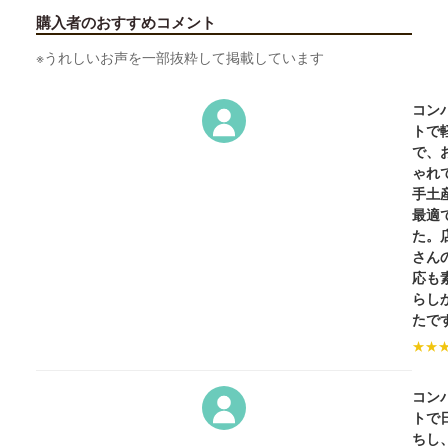
購入者のおすすめコメント
※うれしいお声を一部抜粋して掲載しています
コン
トで
で、
ゃれ
手土
最適
た。
さん
応も
らし
たで
★
★
コン
トで
ちし