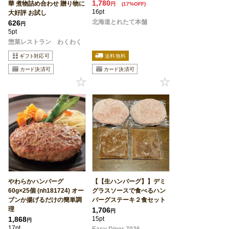
1,780
華 煮物詰め合わせ 贈り物に
円
(17%OFF)
16pt
大好評 お試し
北海道とれたて本舗
626
円
5pt
惣菜レストラン わくわく
やわらかハンバーグ
【【生ハンバーグ】】デミ
60g×25個 (nh181724) オー
グラスソースで食べるハン
ブンか揚げるだけの簡単調
バーグステーキ２食セット
理
1,706
円
1,868
15pt
円
17pt
Easy Diner 7026