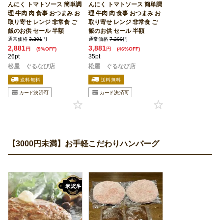
んにく トマトソース 簡単調
んにく トマトソース 簡単調
理 牛肉 肉 食事 おつまみ お
理 牛肉 肉 食事 おつまみ お
取り寄せ レンジ 非常食 ご
取り寄せ レンジ 非常食 ご
飯のお供 セール 半額
飯のお供 セール 半額
通常価格
3,201
円
通常価格
7,200
円
2,881
3,881
円
(9%OFF)
円
(46%OFF)
26pt
35pt
松屋 ぐるなび店
松屋 ぐるなび店
【3000円未満】お手軽こだわりハンバーグ