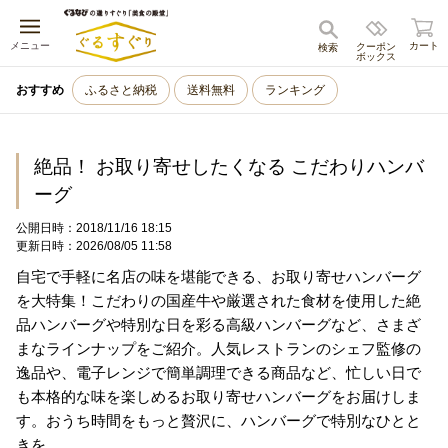
キャンセル
メニュー
カート
クーポン
検索
ボックス
おすすめ
ふるさと納税
送料無料
ランキング
絶品！ お取り寄せしたくなる こだわりハンバ
ーグ
公開日時：2018/11/16 18:15
更新日時：2026/08/05 11:58
自宅で手軽に名店の味を堪能できる、お取り寄せハンバーグ
を大特集！こだわりの国産牛や厳選された食材を使用した絶
品ハンバーグや特別な日を彩る高級ハンバーグなど、さまざ
まなラインナップをご紹介。人気レストランのシェフ監修の
逸品や、電子レンジで簡単調理できる商品など、忙しい日で
も本格的な味を楽しめるお取り寄せハンバーグをお届けしま
す。おうち時間をもっと贅沢に、ハンバーグで特別なひとと
きを。