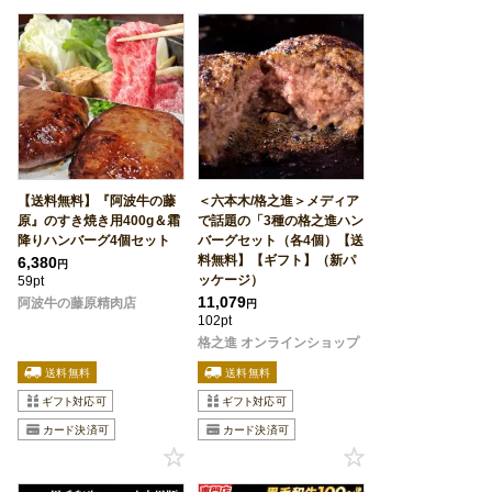
【送料無料】『阿波牛の藤
＜六本木/格之進＞メディア
原』のすき焼き用400g＆霜
で話題の「3種の格之進ハン
降りハンバーグ4個セット
バーグセット（各4個）【送
料無料】【ギフト】（新パ
6,380
円
ッケージ）
59pt
11,079
阿波牛の藤原精肉店
円
102pt
格之進 オンラインショップ