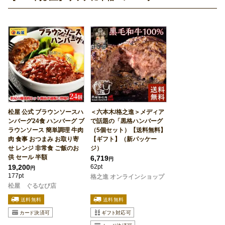
松屋 公式 ブラウンソースハ
＜六本木/格之進＞メディア
ンバーグ24食 ハンバーグ ブ
で話題の「黒格ハンバーグ
ラウンソース 簡単調理 牛肉
（5個セット）【送料無料】
肉 食事 おつまみ お取り寄
【ギフト】（新パッケー
せ レンジ 非常食 ご飯のお
ジ）
供 セール 半額
6,719
円
19,200
62pt
円
177pt
格之進 オンラインショップ
松屋 ぐるなび店