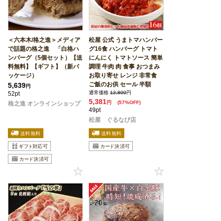
＜六本木/格之進＞メディア
松屋 公式 うまトマハンバー
で話題の格之進 「白格ハ
グ16食 ハンバーグ トマト
ンバーグ（5個セット）【送
にんにく トマトソース 簡単
料無料】【ギフト】（新パ
調理 牛肉 肉 食事 おつまみ
ッケージ）
お取り寄せ レンジ 非常食
ご飯のお供 セール 半額
5,639
円
通常価格
12,800
円
52pt
5,381
円
(57%OFF)
格之進 オンラインショップ
49pt
松屋 ぐるなび店