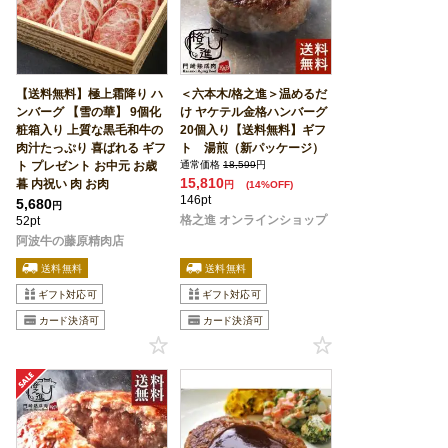
【送料無料】極上霜降り ハ
＜六本木/格之進＞温めるだ
ンバーグ 【雪の華】 9個化
け ヤケテル金格ハンバーグ
粧箱入り 上質な黒毛和牛の
20個入り【送料無料】ギフ
肉汁たっぷり 喜ばれる ギフ
ト 湯煎（新パッケージ）
ト プレゼント お中元 お歳
通常価格
18,599
円
15,810
暮 内祝い 肉 お肉
円
(14%OFF)
146pt
5,680
円
格之進 オンラインショップ
52pt
阿波牛の藤原精肉店