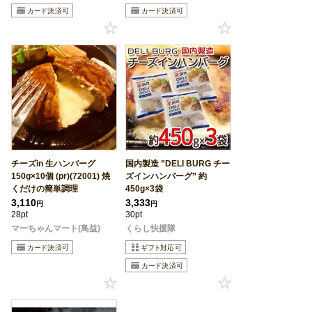
チーズin 生ハンバーグ
国内製造 ”DELI BURG チー
150g×10個 (pr)(72001) 焼
ズインハンバーグ” 約
くだけの簡単調理
450g×3袋
3,110
3,333
円
円
28pt
30pt
マーちゃんマート(鳥益)
くらし快援隊