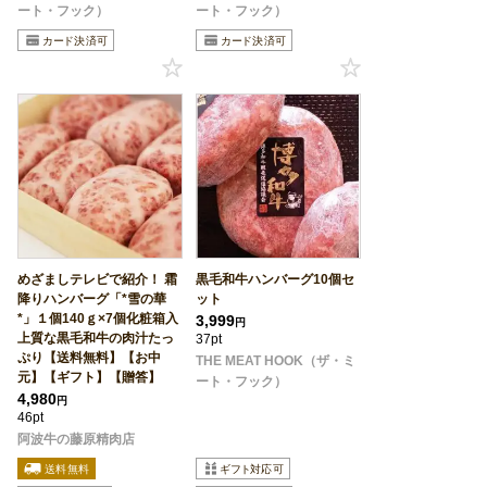
ート・フック）
ート・フック）
めざましテレビで紹介！ 霜
黒毛和牛ハンバーグ10個セ
降りハンバーグ「*雪の華
ット
*」１個140ｇ×7個化粧箱入
3,999
円
上質な黒毛和牛の肉汁たっ
37pt
ぷり【送料無料】【お中
THE MEAT HOOK（ザ・ミ
元】【ギフト】【贈答】
ート・フック）
4,980
円
46pt
阿波牛の藤原精肉店