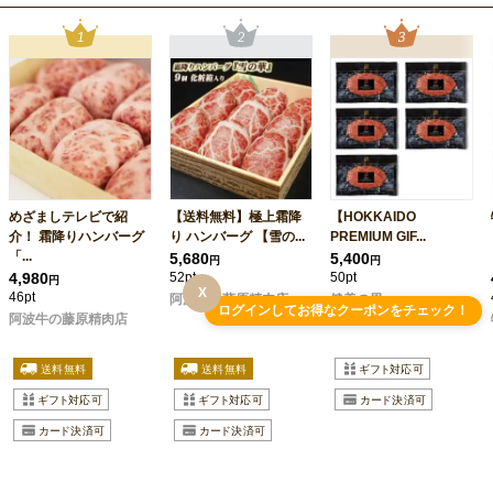
めざましテレビで紹
【送料無料】極上霜降
【HOKKAIDO
介！ 霜降りハンバーグ
り ハンバーグ 【雪の...
PREMIUM GIF...
「...
5,680
5,400
円
円
4,980
52pt
50pt
円
X
46pt
阿波牛の藤原精肉店
健美の里
ログインしてお得なクーポンをチェック！
阿波牛の藤原精肉店