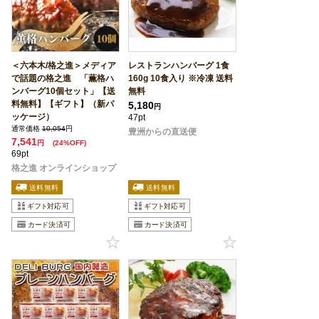
＜六本木/格之進＞メディア
レストランハンバーグ 1食
で話題の格之進 「薫格ハ
160g 10食入り ※冷凍 送料
ンバーグ10個セット」【送
無料
料無料】【ギフト】（新パ
5,180
円
ッケージ）
47pt
通常価格
10,054
円
豊洲からの直送便
7,541
円
(24%OFF)
69pt
格之進 オンラインショップ