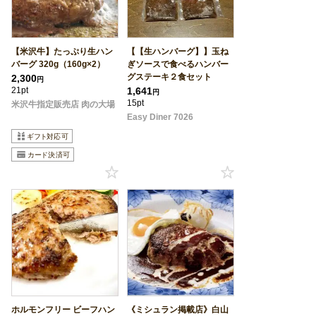
【米沢牛】たっぷり生ハン
【【生ハンバーグ】】玉ね
バーグ 320g（160g×2）
ぎソースで食べるハンバー
グステーキ２食セット
2,300
円
21pt
1,641
円
15pt
米沢牛指定販売店 肉の大場
Easy Diner 7026
ホルモンフリー ビーフハン
《ミシュラン掲載店》白山