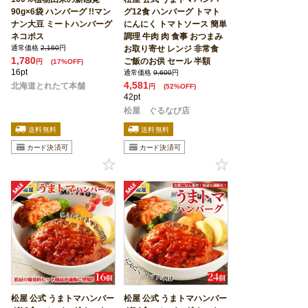
90g×6袋 ハンバーグ !!マン
グ12食 ハンバーグ トマト
ナン大豆 ミートハンバーグ
にんにく トマトソース 簡単
ネコポス
調理 牛肉 肉 食事 おつまみ
通常価格
2,160
円
お取り寄せ レンジ 非常食
1,780
ご飯のお供 セール 半額
円
(17%OFF)
16pt
通常価格
9,600
円
4,581
北海道とれたて本舗
円
(52%OFF)
42pt
松屋 ぐるなび店
松屋 公式 うまトマハンバー
松屋 公式 うまトマハンバー