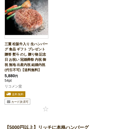
三重 松阪牛入り 生ハンバー
グ 食品 ギフト プレゼント
贈答 熨斗 のし 贈り物 記念
日 お祝い 冠婚葬祭 内祝 御
祝 無地 出産内祝 結婚内祝
(代引不可)【送料無料】
5,880
円
54pt
リコメン堂
【5000円以上】リッチに本格ハンバーグ