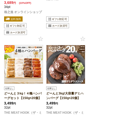
3,689
円
(10%OFF)
34pt
格之進 オンラインショップ
在庫なし
在庫なし
どーんと３kg！４種ハンバ
どーんと3kg!大容量デミハ
ーグセット【150g×20個】
ンバーグ【150g×20個】
3,499
3,499
円
円
32pt
32pt
THE MEAT HOOK（ザ・ミ
THE MEAT HOOK（ザ・ミ