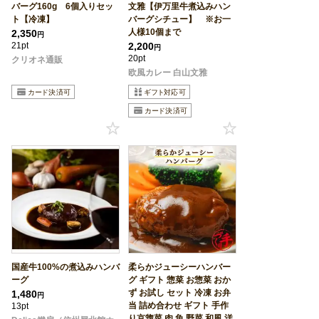
バーグ160g 6個入りセッ
文雅【伊万里牛煮込みハン
ト【冷凍】
バーグシチュー】 ※お一
人様10個まで
2,350
円
21pt
2,200
円
20pt
クリオネ通販
欧風カレー 白山文雅
国産牛100%の煮込みハンバ
柔らかジューシーハンバー
ーグ
グ ギフト 惣菜 お惣菜 おか
ず お試し セット 冷凍 お弁
1,480
円
当 詰め合わせ ギフト 手作
13pt
り京惣菜 肉 魚 野菜 和風 洋