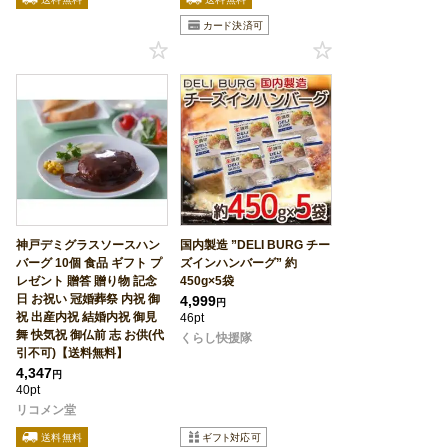
神戸デミグラスソースハン
国内製造 ”DELI BURG チー
バーグ 10個 食品 ギフト プ
ズインハンバーグ” 約
レゼント 贈答 贈り物 記念
450g×5袋
日 お祝い 冠婚葬祭 内祝 御
4,999
円
祝 出産内祝 結婚内祝 御見
46pt
舞 快気祝 御仏前 志 お供(代
くらし快援隊
引不可)【送料無料】
4,347
円
40pt
リコメン堂