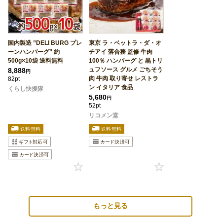
国内製造 ”DELI BURG プレ
東京 ラ・ベットラ・ダ・オ
ーンハンバーグ” 約
チアイ 落合務 監修 牛肉
500g×10袋 送料無料
100％ ハンバーグ と 黒トリ
ュフソース グルメ ごちそう
8,888
円
肉 牛肉 取り寄せ レストラ
82pt
ン イタリア 食品
くらし快援隊
5,680
円
52pt
リコメン堂
もっと見る