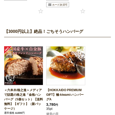
【3000円以上】絶品！ごちそうハンバーグ
＜六本木/格之進＞メディア
【HOKKAIDO PREMIUM
で話題の格之進「金格ハン
GIFT】極-kiwami-ハンバー
バーグ（5個セット）【送料
グA
無料】【ギフト】（新パッ
3,780
円
ケージ）
35pt
通常価格
4,099
円
健美の里