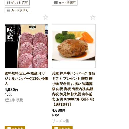
送料無料 近江牛 咲蔵 オリ
兵庫 神戸牛ハンバーグ 食品
ジナルハンバーグ130g×6個
ギフト プレゼント 贈答 贈
入
り物 記念日 お祝い 冠婚葬
祭 内祝 御祝 出産内祝 結婚
4,980
円
内祝 御見舞 快気祝 御仏前
46pt
志 お供 0790073(代引不可)
近江牛 咲蔵
【送料無料】
4,680
円
43pt
リコメン堂