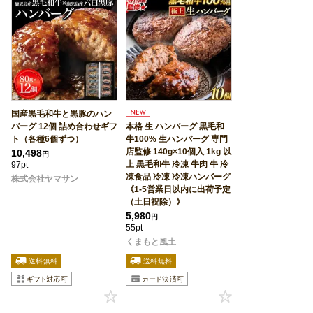
国産黒毛和牛と黒豚のハン
バーグ 12個 詰め合わせギフ
本格 生 ハンバーグ 黒毛和
ト（各種6個ずつ）
牛100% 生ハンバーグ 専門
店監修 140g×10個入 1kg 以
10,498
円
上 黒毛和牛 冷凍 牛肉 牛 冷
97pt
凍食品 冷凍 冷凍ハンバーグ
株式会社ヤマサン
《1-5営業日以内に出荷予定
（土日祝除）》
5,980
円
55pt
くまもと風土