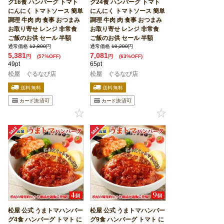
グ16食 ハンバーグ トマト
グ24食 ハンバーグ トマト
にんにく トマトソース 簡単
にんにく トマトソース 簡単
調理 牛肉 肉 食事 おつまみ
調理 牛肉 肉 食事 おつまみ
お取り寄せ レンジ 非常食
お取り寄せ レンジ 非常食
ご飯のお供 セール 半額
ご飯のお供 セール 半額
通常価格
12,800
円
通常価格
19,200
円
5,381
7,081
円
(57%OFF)
円
(63%OFF)
49pt
65pt
松屋 ぐるなび店
松屋 ぐるなび店
松屋 公式 うまトマハンバー
松屋 公式 うまトマハンバー
グ4食 ハンバーグ トマト に
グ9食 ハンバーグ トマト に