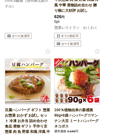
Delica鐵扇（信州犀北館ホ
風 中華 煮物詰め合わせ 贈
テル）
り物に大好評 お試し
626
円
5pt
惣菜レストラン わくわく
豆腐ハンバーグ ギフト 惣菜
100％植物由来の新感覚
お惣菜 おかず お試し セッ
90g×6袋 ハンバーグ !!マン
ト 冷凍 お弁当 詰め合わせ
ナン大豆 ミートハンバーグ
食品 煮物 ギフト 手作り京
ネコポス
惣菜 肉 魚 野菜 和風 洋風 中
通常価格
2,160
円