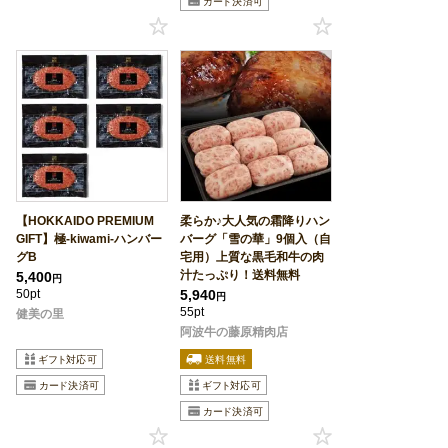
【HOKKAIDO PREMIUM
柔らか♪大人気の霜降りハン
GIFT】極-kiwami-ハンバー
バーグ「雪の華」9個入（自
グB
宅用）上質な黒毛和牛の肉
汁たっぷり！送料無料
5,400
円
50pt
5,940
円
55pt
健美の里
阿波牛の藤原精肉店