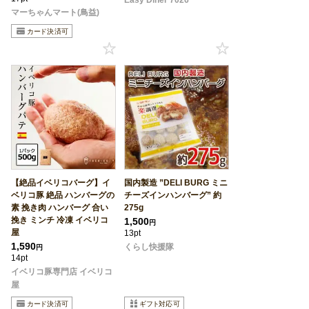
マーちゃんマート(鳥益)
【絶品イベリコバーグ】イ
国内製造 ”DELI BURG ミニ
ベリコ豚 絶品 ハンバーグの
チーズインハンバーグ” 約
素 挽き肉 ハンバーグ 合い
275g
挽き ミンチ 冷凍 イベリコ
1,500
円
屋
13pt
1,590
くらし快援隊
円
14pt
イベリコ豚専門店 イベリコ
屋