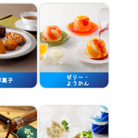
ゼリー・
菓子
ようかん