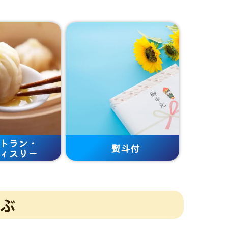
トラン・
熨斗付
ィスリー
ぶ