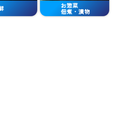
お惣菜
鮮
佃煮・漬物