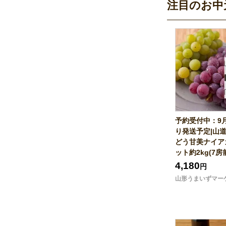
注目のお中
予約受付中：9
り発送予定|山
どう甘美ナイア
ット約2kg(7房
4,180
円
山形うまいずマー