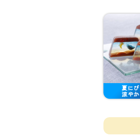
夏にぴ
涼やか