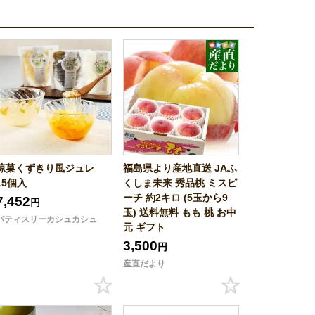
涼菓くずきり風ジュレ
福島県より産地直送 JAふ
15個入
くしま未来 秀品桃 ミスピ
ーチ 約2キロ (5玉から9
7,452
円
玉) 送料無料 もも 桃 お中
パティスリーカシュカシュ
元 ギフト
3,500
円
産直だより