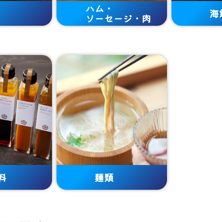
ハム・
海
ソーセージ・肉
料
麺類