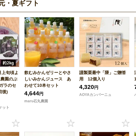
元・夏ギフト
月上旬頃よ
飲むみかんゼリーとやさ
謹製栗最中「隈」ご贈答
道農園のぶ
しいみかんジュース あ
用 12個入り
ガラのセ
わせて10本セット
4,320
円
前後)
4,644
円
AOYAカンパーニュ
maru石丸農園
ケット