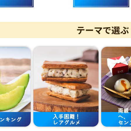
テーマで選ぶ
両親
入手困難！
へ、
ンキング
レアグルメ
セン
ト