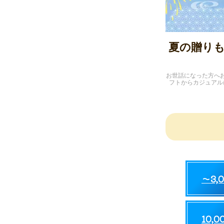
夏の贈りも
お世話になった方へ
フトからカジュアル
～3,
10,