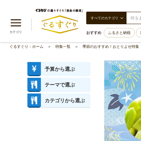
すべてのカテゴリ
カテゴリ
おすすめ
ふるさと納税
ぐるすぐり：ホーム
特集一覧
季節のおすすめ！おとりよせ特集
予算から選ぶ
3,000円以内
5,000円以内
10,000円以内
10,001円以上
送料無料
＞
＞
＞
＞
＞
テーマで選ぶ
人気ランキング
両親・祖父母へ、センス
レアグルメ
贈り物の達人セレクト
涼しげスイーツ
バイヤー厳選
人気レストラン・パティ
のし付き商品
＞
＞
＞
＞
＞
＞
＞
＞
良しギフト
スリー
カテゴリから選ぶ
フルーツ
和菓子
洋菓子
ゼリー・ようかん
お酒
ビール
ドリンク
アイス・シャーベット
鰻
ハム・ソーセージ・肉
海鮮
お惣菜・佃煮・漬物
調味料
麺類
＞
＞
＞
＞
＞
＞
＞
＞
＞
＞
＞
＞
＞
＞