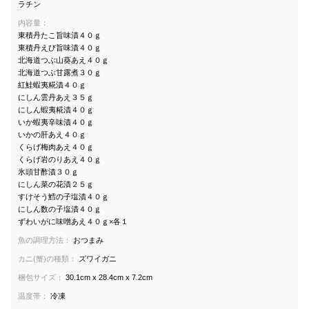
ラチン
内容量：
東積丹たこ旨味漬４０ｇ
東積丹えび旨味漬４０ｇ
北海道つぶ山葵あえ４０ｇ
北海道つぶ甘露煮３０ｇ
紅鮭蝦夷糀漬４０ｇ
にしん雲丹あえ３５ｇ
にしん蝦夷糀漬４０ｇ
いか蝦夷辛味漬４０ｇ
いかの肝あえ４０ｇ
くらげ梅肉あえ４０ｇ
くらげ岩のりあえ４０ｇ
氷頭甘酢漬３０ｇ
にしん菜の花漬２５ｇ
すけそう鱈の子塩漬４０ｇ
にしん数の子塩漬４０ｇ
ずわいがに味噌あえ４０ｇ×各１
魚の調理方法：
おつまみ
カニ(蟹)の種類：
ズワイガニ
梱包サイズ：
30.1cm x 28.4cm x 7.2cm
温度帯：
冷凍