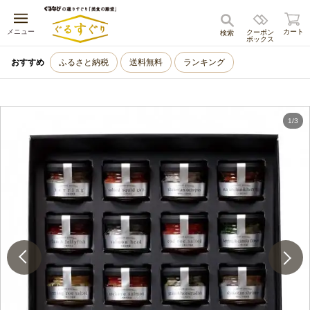
キャンセル
メニュー
カート
クーポン
検索
ボックス
おすすめ
ふるさと納税
送料無料
ランキング
1
/
3