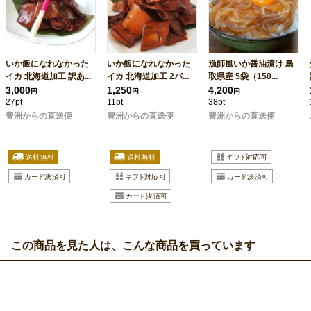
いか飯になれなかった
いか飯になれなかった
漁師風いか醤油漬け 鳥
イカ 北海道加工 訳あ...
イカ 北海道加工 2パ...
取県産 5袋（150...
3,000
1,250
4,200
円
円
円
27pt
11pt
38pt
豊洲からの直送便
豊洲からの直送便
豊洲からの直送便
この商品を見た人は、こんな商品を買っています