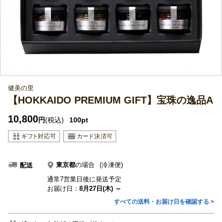
健美の里
【HOKKAIDO PREMIUM GIFT】宝珠の逸品A
10,800
円
(税込)
100pt
東京都
の場合
(冷凍便)
配送
通常7営業日後に発送予定
お届け日：
8月27日(木) ～
すべての送料・お届け日を確認する >