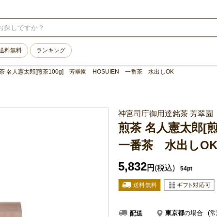
送料無料
ランキング
茶 名人憲太郎[煎茶100g] 芳翠園 HOSUIEN 一番茶 水出しOK
神宮司庁御用達銘茶 芳翠園
煎茶 名人憲太郎[煎
一番茶 水出しO
5,832
円
(税込)
54pt
東京都
の場合
(常
配送