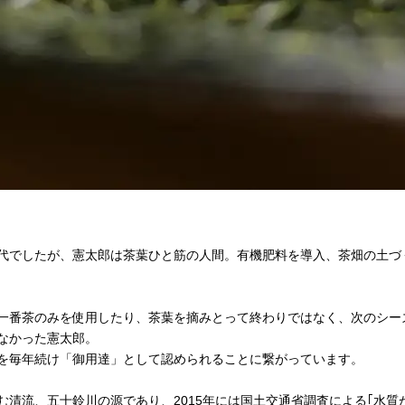
代でしたが、憲太郎は茶葉ひと筋の人間。有機肥料を導入、茶畑の土づ
一番茶のみを使用したり、茶葉を摘みとって終わりではなく、次のシー
なかった憲太郎。
を毎年続け「御用達」として認められることに繋がっています。
清流、五十鈴川の源であり、2015年には国土交通省調査による｢水質