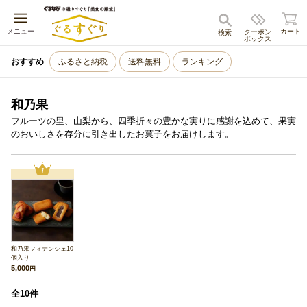
キャンセル
メニュー
カート
クーポン
検索
ボックス
おすすめ
ふるさと納税
送料無料
ランキング
和乃果
フルーツの里、山梨から、四季折々の豊かな実りに感謝を込めて、果実
のおいしさを存分に引き出したお菓子をお届けします。
1
和乃果フィナンシェ10
個入り
5,000
円
全10件