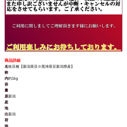
商品詳細
名
枝豆種【新潟茶豆※黒埼茶豆新潟県産】
称
内
約1kg
容
量
原
新潟
産
地
出
新潟
荷
地