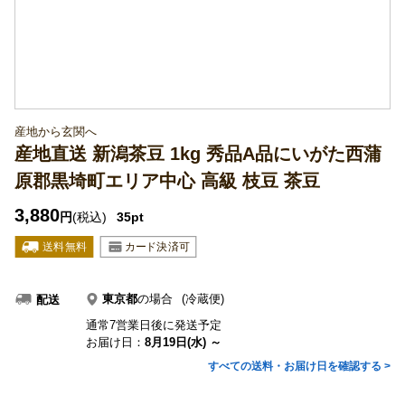
産地から玄関へ
産地直送 新潟茶豆 1kg 秀品A品にいがた西蒲
原郡黒埼町エリア中心 高級 枝豆 茶豆
3,880
円
(税込)
35pt
東京都
の場合
(冷蔵便)
配送
通常7営業日後に発送予定
お届け日：
8月19日(水) ～
すべての送料・お届け日を確認する >