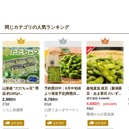
同じカテゴリの人気ランキング
山形産 ”だだちゃ豆” 秀
予約受付中：8月中旬頃
産地直送 枝豆（新潟茶
品 約180g×...
より発送予定|與惣兵...
豆・あま茶豆 のいず...
通常価格
5,200円
2,980
8,780
円
円
4,680
27pt
81pt
円
(10%OFF)
48pt
くらし快援隊
山形うまいずマーケッ
豊洲からの直送便
ト