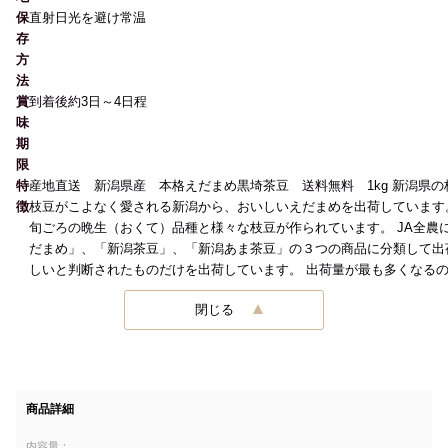
保
直射日光を避け常温
存
方
法
賞
到着後約3日～4日程
味
期
限
特
産地直送 新潟県産 本格えだまめ黒埼茶豆 送料無料 1kg 新潟県の
徴
枝豆がこよなく愛される新潟から、おいしいえだまめを出荷しています。
旬ごろの晩生（おくて）品種と様々な枝豆が作られています。 JA全農
だまめ」、「新潟茶豆」、「新潟あま茶豆」の３つの商品に分類して出
しいと判断されたものだけを出荷しています。 出荷量が最も多くなるの
閉じる
商品詳細
内容量：