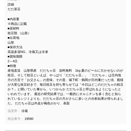
詳細
だだ茶豆
■内容量
※商品に記載
■原材料
枝豆類 （山形）
■出荷地
山形
■保存方法
高温多湿NG、冷蔵又は冷凍
■賞味期限
2～4日
■特徴
産地直送 山形県産 だだちゃ豆 送料無料 1kg 夏のビールに欠かせないのが
枝豆。そして枝豆といえば、やっぱり「だだちゃ豆」。 「だだちゃ」は庄内地
方の方言で「お父さん」の意味。その昔、城下町・鶴岡が庄内藩だった頃、殿様
が大変な枝豆好きで、毎日枝豆を持ち寄らせては「今日はどこのだだちゃの枝豆
か？」と聞いていた事から、いつからか だだちゃ豆と呼ばれるようになったと
いわれています。 最近の研究結果では、一般的にオルニチンを多く含むと知ら
れているシジミよりも、だだちゃ豆の方がさらに多いとの分析結果が得られまし
た。 だだちゃ豆は外皮が褐色がかり、表面
温度帯：
冷蔵
商品番号：
19590