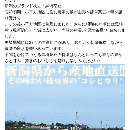
新潟のブランド枝豆「黒埼茶豆」
昭和初期、小平方地区に住む農家の娘が山形へ嫁ぎ茶豆の種を譲
り受けて
、その後小平方地区に普及しました。さらに昭和40年頃には黒埼
村（現新潟市）全域に広がり、当時の村長が"黒埼茶豆"と命名しま
した。
黒埼地域には27もの生産組合があり、お互いが切磋琢磨しながら
食味の良さを競いあっています。
手間をかけてつくる黒埼茶豆の特徴はなんといっても香りの豊か
さと甘み！驚きのおいしさを是非お楽しみください♪