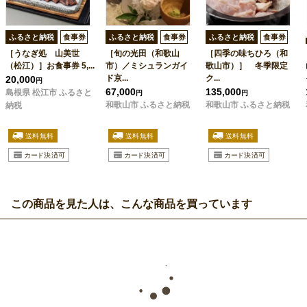
ふるさと納税
食事券
ふるさと納税
食事券
ふるさと納税
食事券
［うなぎ処 山美世
［旬の光田（和歌山
［四季の味ちひろ（和
（松江）］お食事券 5,...
市）／ミシュランガイ
歌山市）］ 冬季限定
ド京...
ク...
20,000
円
67,000
135,000
島根県 松江市 ふるさと
円
円
和歌山市 ふるさと納税
和歌山市 ふるさと納税
納税
この商品を見た人は、こんな商品を買っています