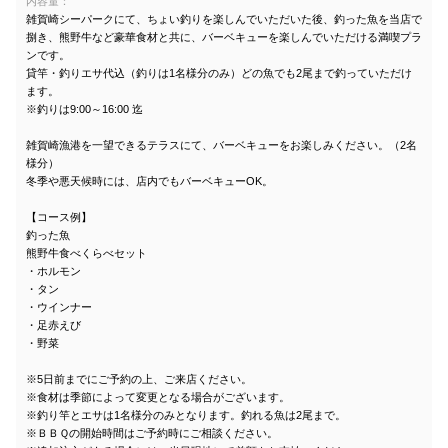
内容量：
雑賀崎シーパークにて、ちょい釣りを楽しんでいただいた後、釣った魚を当店で
捌き、熊野牛など豪華食材と共に、バーベキューを楽しんでいただける満喫プラ
ンです。
貸竿・釣りエサ代込（釣りは1名様分のみ）どの魚でも2尾まで釣っていただけ
ます。
※釣りは9:00～16:00 迄
雑賀崎漁港を一望できるテラスにて、バーベキューをお楽しみください。（2名
様分）
冬季や悪天候時には、店内でもバーベキューOK。
【コース例】
釣った魚
熊野牛食べくらべセット
・ホルモン
・タン
・ウインナー
・足赤えび
・野菜
※5日前までにご予約の上、ご来店ください。
※食材は季節によって変更となる場合がございます。
※釣り竿とエサは1名様分のみとなります。釣れる魚は2尾まで。
※ＢＢＱの開始時間はご予約時にご相談ください。