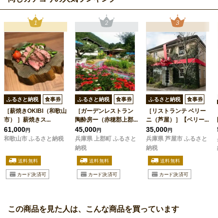
ふるさと納税
食事券
ふるさと納税
食事券
ふるさと納税
食事券
［薪焼きOKIBI（和歌山
［ガーデンレストラン
［リストランテ ベリー
市） ］薪焼きス...
陶酔房ー（赤穂郡上郡...
ニ（芦屋）］【ベリー...
61,000
45,000
35,000
円
円
円
和歌山市 ふるさと納税
兵庫県 上郡町 ふるさと
兵庫県 芦屋市 ふるさと
納税
納税
この商品を見た人は、こんな商品を買っています