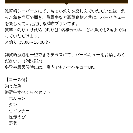
雑賀崎シーパークにて、ちょい釣りを楽しんでいただいた後、釣
った魚を当店で捌き、熊野牛など豪華食材と共に、バーベキュー
を楽しんでいただける満喫プランです。
貸竿・釣りエサ代込（釣りは1名様分のみ）どの魚でも2尾まで釣
っていただけます。
※釣りは9:00～16:00 迄
雑賀崎漁港を一望できるテラスにて、バーベキューをお楽しみく
ださい。（2名様分）
冬季や悪天候時には、店内でもバーベキューOK。
【コース例】
釣った魚
熊野牛食べくらべセット
・ホルモン
・タン
・ウインナー
・足赤えび
・野菜