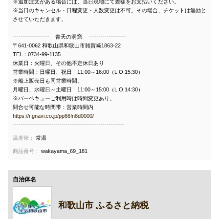
※追加注文がある場合には、当日現地にて差額をお支払いください。
※当日のキャンセル・日程変更・人数変更は不可。その場合、チケットは無効と
させていただきます。
------------------- 青天の洞窟 -------------------
〒641-0062 和歌山県和歌山市雑賀崎1863-22
TEL：0734-99-1135
休業日：火曜日、その他不定休日あり
営業時間：日曜日、祝日 11:00～16:00（L.O.15:30）
※船上販売日も同営業時間。
月曜日、水曜日～土曜日 11:00～15:00（L.O.14:30）
※バーベキューご利用時は時間変更あり。
問合せ可能な時間帯：営業時間内
https://r.gnavi.co.jp/pp66fn8d0000/
---------------------------------------------------------
温度帯：
常温
商品番号：
wakayama_69_181
自治体名
和歌山市 ふるさと納税