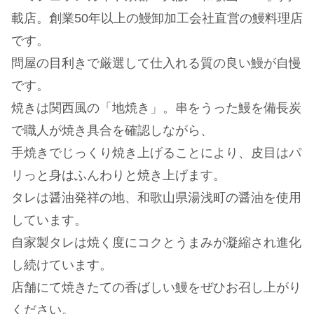
載店。創業50年以上の鰻卸加工会社直営の鰻料理店
です。
問屋の目利きで厳選して仕入れる質の良い鰻が自慢
です。
焼きは関西風の「地焼き」。串をうった鰻を備長炭
で職人が焼き具合を確認しながら、
手焼きでじっくり焼き上げることにより、皮目はパ
リっと身はふんわりと焼き上げます。
タレは醤油発祥の地、和歌山県湯浅町の醤油を使用
しています。
自家製タレは焼く度にコクとうまみが凝縮され進化
し続けています。
店舗にて焼きたての香ばしい鰻をぜひお召し上がり
ください。