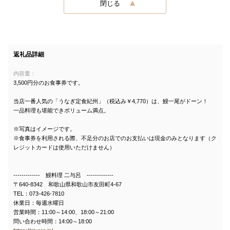
閉じる
返礼品詳細
内容量：
3,500円分のお食事券です。
当店一番人気の「うなぎ定食紀州」（税込み￥4,770）は、鰻一尾がドーン！
一品料理も堪能できボリューム満点。
※写真はイメージです。
※食事券を利用される際、不足分のお店でのお支払いは現金のみとなります（ク
レジットカードは使用いただけません）
------------- 鰻料理 二与呂 -------------
〒640-8342 和歌山県和歌山市友田町4-67
TEL：073-426-7810
休業日：毎週水曜日
営業時間：11:00～14:00、18:00～21:00
問い合わせ時間：14:00～18:00