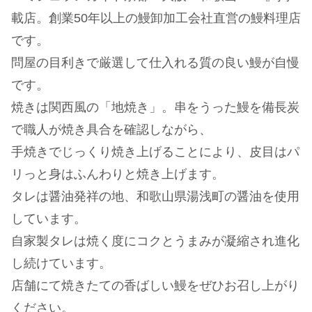
載店。創業50年以上の鰻卸加工会社直営の鰻料理店
です。
問屋の目利きで厳選して仕入れる質の良い鰻が自慢
です。
焼きは関西風の「地焼き」。串をうった鰻を備長炭
で職人が焼き具合を確認しながら、
手焼きでじっくり焼き上げることにより、皮目はパ
リっと身はふんわりと焼き上げます。
タレは醤油発祥の地、和歌山県湯浅町の醤油を使用
しています。
自家製タレは焼く度にコクとうまみが凝縮され進化
し続けています。
店舗にて焼きたての香ばしい鰻をぜひお召し上がり
ください。