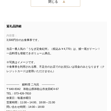
閉じる
返礼品詳細
内容量：
3,500円分のお食事券です。
当店一番人気の「うなぎ定食紀州」（税込み￥4,770）は、鰻一尾がドーン！
一品料理も堪能できボリューム満点。
※写真はイメージです。
※食事券を利用される際、不足分のお店でのお支払いは現金のみとなります（ク
レジットカードは使用いただけません）
------------- 鰻料理 二与呂 -------------
〒640-8342 和歌山県和歌山市友田町4-67
TEL：073-426-7810
休業日：毎週水曜日
営業時間：11:00～14:00、18:00～21:00
問い合わせ時間：14:00～18:00