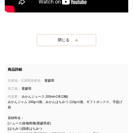
閉じる
商品詳細
生産地・主原料原産地：
愛媛県
加工地：
愛媛県
内容量：
みかんジュース 200ml×2本(2種)
みかんジャム 100g×1個、みかんはちみつ 110g×1個、ギフトボックス、手提げ
袋
原材料名：
[ジュース]各種柑橘(愛媛県産)
[はちみつ]国産はちみつ