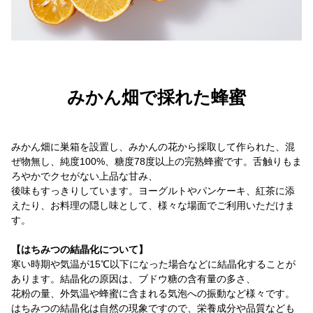
みかん畑で採れた蜂蜜
みかん畑に巣箱を設置し、みかんの花から採取して作られた、混
ぜ物無し、純度100%、糖度78度以上の完熟蜂蜜です。舌触りもま
ろやかでクセがない上品な甘み、
後味もすっきりしています。ヨーグルトやパンケーキ、紅茶に添
えたり、お料理の隠し味として、様々な場面でご利用いただけま
す。
【はちみつの結晶化について】
寒い時期や気温が15℃以下になった場合などに結晶化することが
あります。結晶化の原因は、ブドウ糖の含有量の多さ、
花粉の量、外気温や蜂蜜に含まれる気泡への振動など様々です。
はちみつの結晶化は自然の現象ですので、栄養成分や品質なども