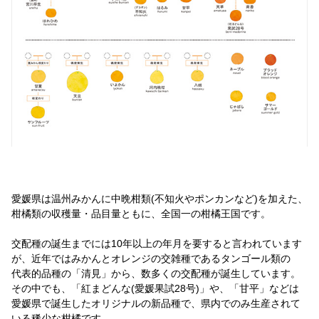
愛媛県は温州みかんに中晩柑類(不知火やポンカンなど)を加えた、
柑橘類の収穫量・品目量ともに、全国一の柑橘王国です。
交配種の誕生までには10年以上の年月を要すると言われています
が、近年ではみかんとオレンジの交雑種であるタンゴール類の
代表的品種の「清見」から、数多くの交配種が誕生しています。
その中でも、「紅まどんな(愛媛果試28号)」や、「甘平」などは
愛媛県で誕生したオリジナルの新品種で、県内でのみ生産されて
いる稀少な柑橘です。