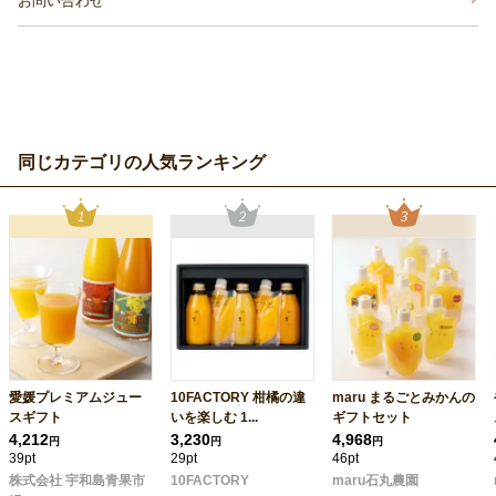
お問い合わせ
同じカテゴリの人気ランキング
愛媛プレミアムジュー
10FACTORY 柑橘の違
maru まるごとみかんの
スギフト
いを楽しむ 1...
ギフトセット
4,212
3,230
4,968
円
円
円
39pt
29pt
46pt
株式会社 宇和島青果市
10FACTORY
maru石丸農園