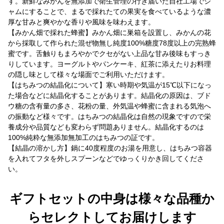
す。新鮮なみかんを無添加で衛生管理の行き届いた自社工場でジ
ャムにすることで、まるで採れたての果実を食べているような濃
厚な甘みと爽やかな香りや風味を味わえます。
【みかん畑で採れた蜂蜜】みかん畑に巣箱を設置し、みかんの花
から採取して作られた混ぜ物無し純度100%糖度78度以上の完熟蜂
蜜です。舌触りもまろやかでクセがない上品な甘み後味もすっき
りしています。ヨーグルトやパンケーキ、紅茶に添えたりお料理
の隠し味として様々な場面でご利用いただけます。
【はちみつの結晶化について】寒い時期や気温が15℃以下になっ
た場合などに結晶化することがあります。結晶化の原因は、ブド
ウ糖の含有量の多さ、花粉の量、外気温や蜂蜜に含まれる気泡へ
の振動など様々です。はちみつの結晶化は自然の現象ですので栄
養成分や品質なども変わらず問題ありません。結晶化するのは
100%純粋な無添加無加工のはちみつの証です。
【結晶の溶かし方】鍋に40度程度のお湯を用意し、はちみつ容器
を入れてフタを外しスプーンなどでゆっくりかき回してくださ
い。
ギフトセットの中身は様々な品種か
らセレクトしてお届けします