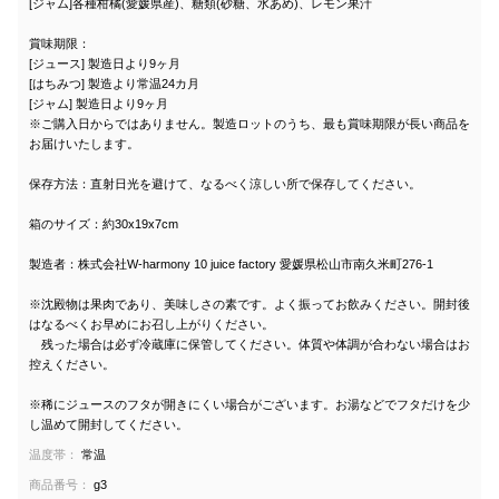
[ジャム]各種柑橘(愛媛県産)、糖類(砂糖、水あめ)、レモン果汁
賞味期限：
[ジュース] 製造日より9ヶ月
[はちみつ] 製造より常温24カ月
[ジャム] 製造日より9ヶ月
※ご購入日からではありません。製造ロットのうち、最も賞味期限が長い商品を
お届けいたします。
保存方法：直射日光を避けて、なるべく涼しい所で保存してください。
箱のサイズ：約30x19x7cm
製造者：株式会社W-harmony 10 juice factory 愛媛県松山市南久米町276-1
※沈殿物は果肉であり、美味しさの素です。よく振ってお飲みください。開封後
はなるべくお早めにお召し上がりください。
残った場合は必ず冷蔵庫に保管してください。体質や体調が合わない場合はお
控えください。
※稀にジュースのフタが開きにくい場合がございます。お湯などでフタだけを少
し温めて開封してください。
温度帯：
常温
商品番号：
g3